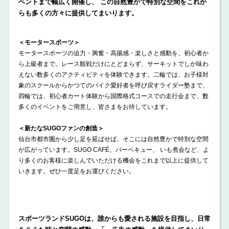
ベントまで幅広く開催し、 この自然豊かで特別な空間をこれか
らも多くの方々に提供してまいります。
＜モータースポーツ＞
モータースポーツの迫力・興奮・高揚感・楽しさと感動を、初心者か
ら上級者まで。レース観戦だけにとどまらず、サーキットでしか味わ
えない数多くのアクティビティを体験できます。二輪では、お子様対
象のスクールからかつてのバイク愛好者を呼び戻すライダー塾まで、
四輪では、初心者カート体験から国際格式コースでの走行会まで、数
多くのイベントをご用意し、皆さまをお待しています。
＜新たなSUGOファンの創造＞
仙台市都市圏から少し足を延ばせば、そこには自然豊かで特別な空間
が広がっています。SUGO CAFÉ、バーベキュー、 いも煮会など、よ
り多くのお客様に楽しんでいただける機会をこれまで以上に提供して
いきます。ぜひ一度足をお運びください。
スポーツランドSUGOは、誰からも愛される施設を目指し、日常