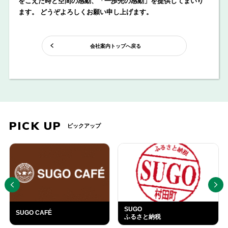
をこえた時と空間の感動、「一歩先の感動」を提供してまいり
ます。 どうぞよろしくお願い申し上げます。
会社案内トップへ戻る
PICK UP
ピックアップ
PREV
NEXT
SUGO
SUGO CAFÉ
ふるさと納税