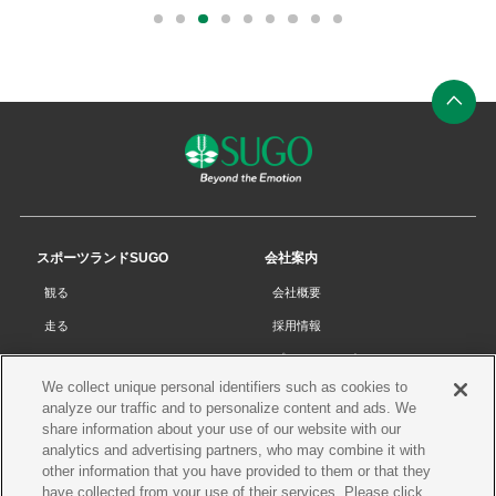
外
部
0
1
2
3
4
5
6
7
8
リ
ン
ク
ペ
ー
ジ
の
先
スポーツランドSUGO
会社案内
頭
観る
会社概要
へ
走る
採用情報
チケット
プライバシーポリシー
We collect unique personal identifiers such as cookies to
リザルト
Cookieポリシー
analyze our traffic and to personalize content and ads. We
コース・施設
サイトマップ
share information about your use of our website with our
analytics and advertising partners, who may combine it with
SUGOで遊ぼう
お問い合わせ
other information that you have provided to them or that they
have collected from your use of their services. Please click
スクール
プレス申請