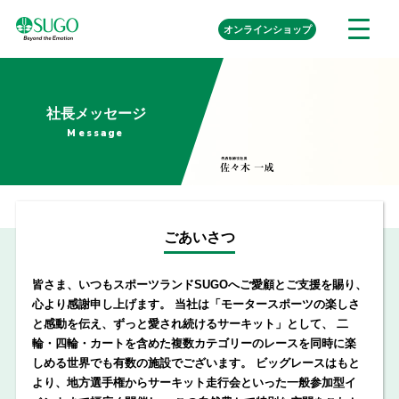
本
外
オンライン
ショップ
メ
文
部
ニ
リ
へ
ュ
ン
代
ク
移
ー
表
を
動
取
社長メッセージ
開
く
締
Message
役
社
長
佐々
ごあいさつ
木
一
成
皆さま、いつもスポーツランドSUGOへご愛顧とご支援を賜り、
心より感謝申し上げます。 当社は「モータースポーツの楽しさ
と感動を伝え、ずっと愛され続けるサーキット」として、 二
輪・四輪・カートを含めた複数カテゴリーのレースを同時に楽
しめる世界でも有数の施設でございます。 ビッグレースはもと
より、地方選手権からサーキット走行会といった一般参加型イ