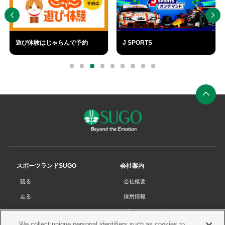
SUGO
SUGO CAFÉ
ふるさと納税
外
部
0
1
2
3
4
5
6
7
8
リ
ン
ク
ペ
ー
ジ
の
先
スポーツランドSUGO
会社案内
頭
観る
会社概要
へ
走る
採用情報
チケット
プライバシーポリシー
We collect unique personal identifiers such as cookies to