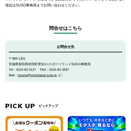
場合はSUGO事務局までお問い合わせください。
問合せはこちら
お問合せ先
〒989-1301
宮城県柴田郡村田町菅生6-1スポーツランドSUGO事務局
Tel：0224-83-3127 FAX：0224-83-3697
Mail：
msone@sportsland-sugo.jp
PICK UP
ピックアップ
PREV
NEXT