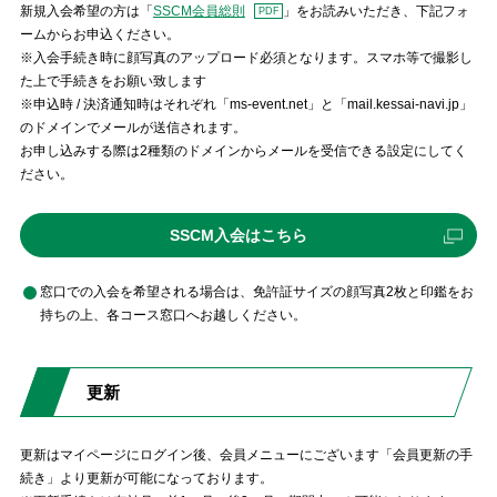
新規入会希望の方は「
SSCM会員総則
」をお読みいただき、下記フォ
ームからお申込ください。
※入会手続き時に顔写真のアップロード必須となります。スマホ等で撮影し
た上で手続きをお願い致します
※申込時 / 決済通知時はそれぞれ「ms-event.net」と「mail.kessai-navi.jp」
のドメインでメールが送信されます。
お申し込みする際は2種類のドメインからメールを受信できる設定にしてく
ださい。
外
SSCM入会はこちら
部
リ
窓口での入会を希望される場合は、免許証サイズの顔写真2枚と印鑑をお
ン
ク
持ちの上、各コース窓口へお越しください。
更新
更新はマイページにログイン後、会員メニューにございます「会員更新の手
続き」より更新が可能になっております。