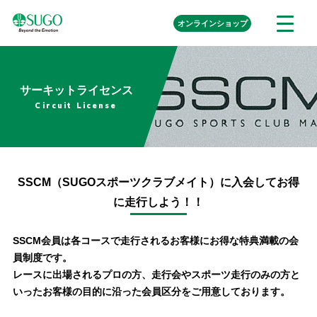
本
外
オンライン
ショップ
メ
文
部
ニ
リ
へ
ュ
ン
ク
移
ー
を
動
サーキットライセンス
開
く
Circuit License
SSCM（SUGOスポーツクラブメイト）に入会してお得
に走行しよう！！
SSCM会員は各コースで走行されるお客様にお得な特典満載の会
員制度です。
レースに出場されるプロの方、走行会やスポーツ走行のみの方と
いったお客様の目的に沿った会員区分をご用意しております。