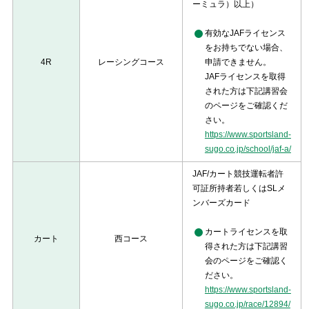
ーミュラ）以上）
有効なJAFライセンス
をお持ちでない場合、
4R
レーシングコース
申請できません。
JAFライセンスを取得
された方は下記講習会
のページをご確認くだ
さい。
https://www.sportsland-
sugo.co.jp/school/jaf-a/
JAF/カート競技運転者許
可証所持者若しくはSLメ
ンバーズカード
カートライセンスを取
カート
西コース
得された方は下記講習
会のページをご確認く
ださい。
https://www.sportsland-
sugo.co.jp/race/12894/