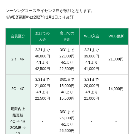
レーシングコースライセンス料が改訂となります。
※WEB更新料は2027年1月1日より改訂
窓口での
窓口での
会員区分
WEB入会
WEB更新
入会
更新
3/31まで
3/31まで
3/31まで
40,000円
22,000円
39,000円
2R・4R
21,000円
4/1より
4/1より
4/1より
42,500円
22,500円
41,000円
3/31まで
3/31まで
3/31まで
21,000円
15,000円
20,000円
2C・4C
14,000円
4/1より
4/1より
4/1より
22,500円
15,500円
21,000円
期限内上
3/31まで
級更新
25,000円
4C ⇒ 4R
-
-
-
4/1より
2C/MB ⇒
26,500円
2R