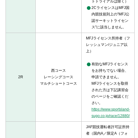
トトライアルは除く）
2CライセンスはMFJ国
内競技規則上の"MFJ公
認サーキットライセン
ス"に該当しません。
MFJライセンス所持者（フ
レッシュマン/ジュニア以
上）
有効なMFJライセンス
西コース
をお持ちでない場合、
2R
レーシングコース
申請できません。
マルチショートコース
MFJライセンスを取得
された方は下記講習会
のページをご確認くだ
さい。
https://www.sportsland-
sugo.co.jp/race/12880/
JAF競技運転者許可証所持
者（国内A／限定A（フォ