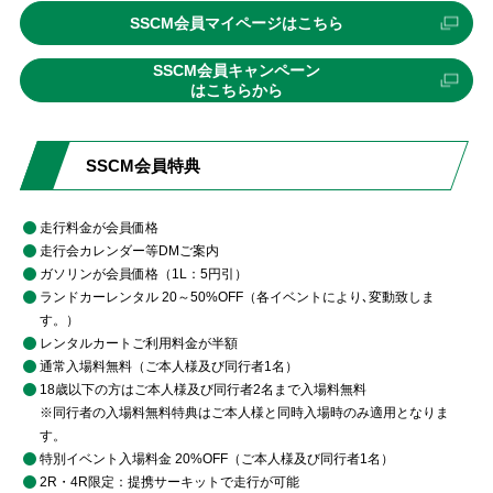
外
SSCM会員マイページはこちら
部
リ
SSCM会員キャンペーン
ン
外
はこちらから
ク
部
リ
ン
SSCM会員特典
ク
走行料金が会員価格
走行会カレンダー等DMご案内
ガソリンが会員価格（1L：5円引）
ランドカーレンタル 20～50%OFF（各イベントにより､変動致しま
す。）
レンタルカートご利用料金が半額
通常入場料無料（ご本人様及び同行者1名）
18歳以下の方はご本人様及び同行者2名まで入場料無料
※同行者の入場料無料特典はご本人様と同時入場時のみ適用となりま
す。
特別イベント入場料金 20%OFF（ご本人様及び同行者1名）
2R・4R限定：提携サーキットで走行が可能