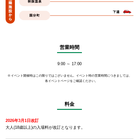
お
車
で
営業時間
首
都
9:00 ～ 17:00
圏
方
※
イベント開催時はこの限りではございません。イベント時の営業時間につきましては、
面
各イベントページをご確認ください。
か
ら
筑
料金
波
中
2026年3月1日改訂
央
大人(18歳以上)の入場料が改訂となります。
IC
か