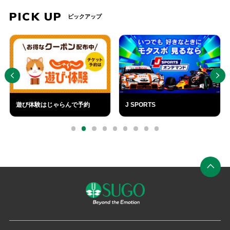
グ
で
ソ
PICK UP
ピックアップ
約
フ
ト
4
PREV
NEXT
で
時
送
間、
信
村
す
る
田
IC
遊び体験はじゃらんで予約
J SPORTS
か
ら
外
外
部
部
車
0
1
2
3
4
5
6
7
8
リ
リ
で
ン
ン
ク
ク
10
分
郡
ペ
山
ー
IC
ジ
か
の
ら