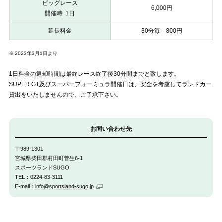
ビッグレース
IC
6,000円
開催時
1日
か
ら
延長料金
30分毎 800円
車
で
※
2023年3月1日より
30
1日料金の返却時間は最終レース終了後30分間までと致します。
分
SUPER GT及びスーパーフォーミュラ開催日は、安全を考慮してランドカー
東
貸出をいたしませんので、ご了承下さい。
京
IC
か
お問い合わせ先
ら
東
〒989-1301
北
宮城県柴田郡村田町菅生6-1
スポーツランドSUGO
自
TEL：0224-83-3111
動
メ
E-mail：
info@sportsland-sugo.jp
車
ー
リ
道
ン
車