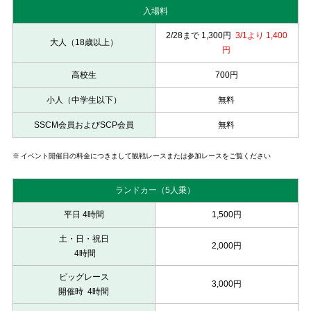
入場料
ら
常
2/28まで 1,300円
3/1より 1,400
大人（18歳以上）
磐
円
道/
高校生
700円
仙
台
小人（中学生以下）
無料
東
SSCM会員およびSCP会員
無料
部
道
※
イベント開催日の料金につきまして観戦レースまたは参加レースをご覧ください
路
車
ランドカー（5人乗）
で
平日 4時間
1,500円
約
4
土・日・祝日
2,000円
時
4時間
間、
ビッグレース
岩
3,000円
開催時
4時間
沼