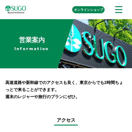
本
外
オンライン
ショップ
メ
文
部
ニ
リ
へ
ュ
ン
ク
移
ー
を
動
開
営業案内
く
Information
高速道路や新幹線でのアクセスも良く、東京からでも2時間ちょ
っとで来ることができます。
週末のレジャーや旅行のプランにぜひ。
アクセス