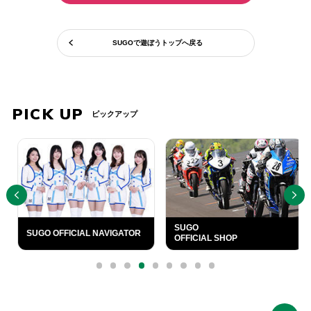
SUGOで遊ぼうトップへ戻る
PICK UP
ピックアップ
PREV
NEXT
SUGO
SUGO OFFICIAL NAVIGATOR
OFFICIAL SHOP
0
1
2
3
4
5
6
7
8