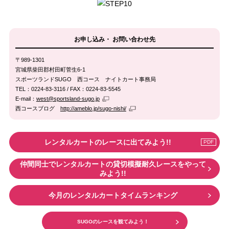
お申し込み・
お問い合わせ先
〒989-1301
宮城県柴田郡村田町菅生6-1
スポーツランドSUGO 西コース ナイトカート事務局
TEL：0224-83-3116 / FAX：0224-83-5545
メ
E-mail：
west@sportsland-sugo.jp
ー
外
西コースブログ
http://ameblo.jp/sugo-nishi/
リ
部
ン
リ
グ
ン
PDF
レンタルカートのレースに出てみよう!!
ソ
ク
へ
フ
の
仲間同士でレンタルカートの貸切模擬耐久レースをやって
ト
リ
みよう!!
で
ン
送
ク
今月のレンタルカートタイムランキング
信
す
る
SUGOのレースを観てみよう！