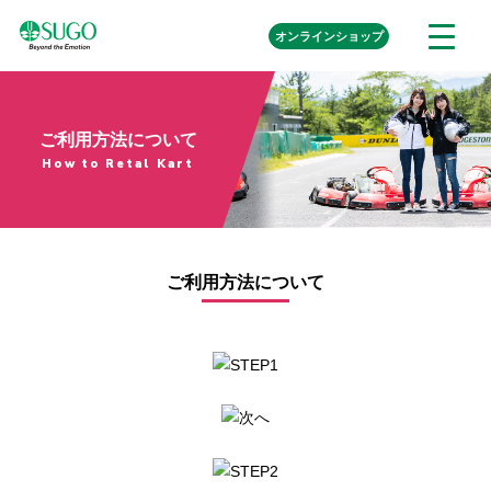
本
外
オンライン
ショップ
メ
文
部
ニ
リ
へ
ュ
ン
ク
移
ー
を
動
ご利用方法について
開
く
How to Retal Kart
ご利用方法について