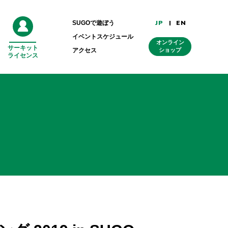
JP
EN
SUGOで遊ぼう
イベントスケジュール
オンライン
サーキット
外
アクセス
ショップ
ライセンス
部
リ
ン
ク