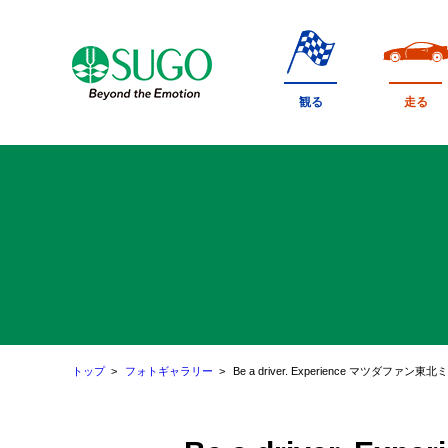
本
文
へ
移
観る
走る
動
トップ
フォトギャラリー
Be a driver. Experience マツダファン東