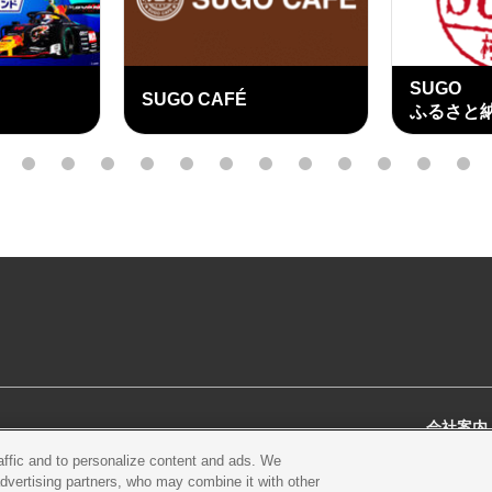
SUGO
SUGO CAFÉ
ふるさと
外
部
3
4
5
6
7
8
9
10
11
12
13
14
リ
ン
ク
会社案内
raffic and to personalize content and ads. We
スクール
営業案内・アクセス
会社概
advertising partners, who may combine it with other