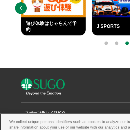
PREV
遊び体験はじゃらんで予
J SPORTS
ary
約
外
外
部
部
0
1
2
リ
リ
ン
ン
ク
ク
スポーツランドSUGO
We collect unique personal identifiers such as cookies to analyze our t
観る
チケット
コース・施設
share information about your use of our website with our analytics and 