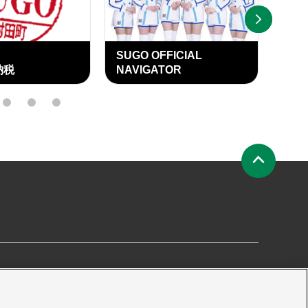
NEXT
SUGO OFFICIAL
SU
納税
NAVIGATOR
OFF
15
16
17
ペ
ー
ジ
の
先
頭
へ
要
プライバシーポリシー
サイトマップ
プレス申請