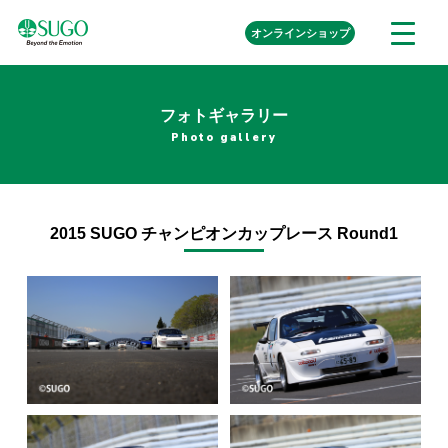
本
外
オンライン
ショップ
メ
文
部
ニ
リ
へ
ュ
ン
ク
移
ー
を
フォトギャラリー
動
開
Photo gallery
く
2015 SUGO チャンピオンカップレース Round1