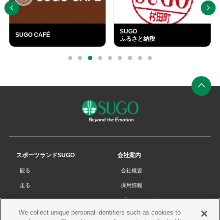
SUGO
SUGO CAFÉ
ふるさと納税
外
部
0
1
2
3
4
5
6
7
8
リ
ン
ク
ペ
ー
ジ
の
先
スポーツランドSUGO
会社案内
頭
観る
会社概要
へ
走る
採用情報
チケット
プライバシーポリシー
We collect unique personal identifiers such as cookies to
リザルト
Cookieポリシー