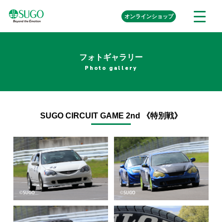
本
外
オンライン
ショップ
メ
文
部
ニ
リ
へ
ュ
ン
ク
移
ー
を
フォトギャラリー
動
開
Photo gallery
く
SUGO CIRCUIT GAME 2nd 《特別戦》