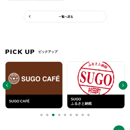
一覧へ戻る
PICK UP
ピックアップ
PREV
NEXT
SUGO
SUGO CAFÉ
ふるさと納税
外
部
0
1
2
3
4
5
6
7
8
リ
ン
ク