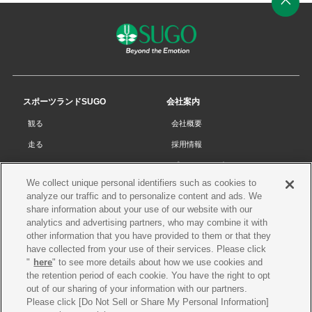
ペ
ー
ジ
の
先
スポーツランドSUGO
会社案内
頭
観る
会社概要
へ
走る
採用情報
チケット
プライバシーポリシー
We collect unique personal identifiers such as cookies to
リザルト
Cookieポリシー
analyze our traffic and to personalize content and ads. We
コース・施設
サイトマップ
share information about your use of our website with our
analytics and advertising partners, who may combine it with
SUGOで遊ぼう
お問い合わせ
other information that you have provided to them or that they
have collected from your use of their services. Please click
スクール
プレス申請
"
here
" to see more details about how we use cookies and
イベントスケジュール
the retention period of each cookie. You have the right to opt
out of our sharing of your information with our partners.
営業案内・アクセス
Please click [Do Not Sell or Share My Personal Information]
レースオフィシャル