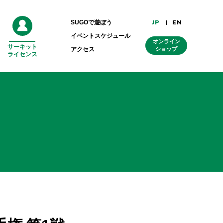
JP
EN
SUGOで遊ぼう
イベントスケジュール
オンライン
サーキット
外
アクセス
ショップ
ライセンス
部
リ
ン
ク