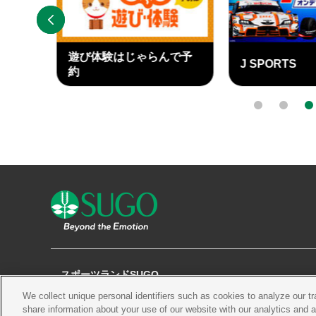
PREV
遊び体験はじゃらんで予
J SPORTS
ary
約
外
外
部
部
0
1
2
リ
リ
ン
ン
ク
ク
スポーツランドSUGO
We collect unique personal identifiers such as cookies to analyze our t
観る
チケット
コース・施設
share information about your use of our website with our analytics and 