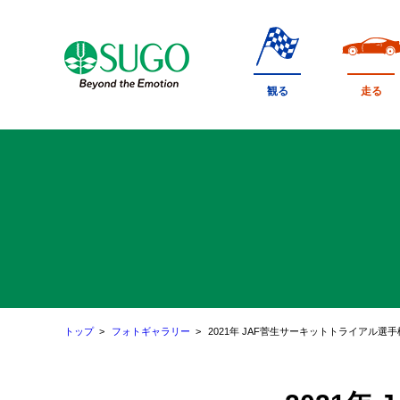
本
文
へ
移
観る
走る
動
トップ
フォトギャラリー
2021年 JAF菅生サーキットトライアル選手