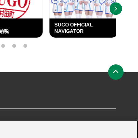
NEXT
SUGO OFFICIAL
SU
納税
NAVIGATOR
OFF
15
16
17
ペ
ー
ジ
の
先
頭
へ
要
プライバシーポリシー
サイトマップ
プレス申請