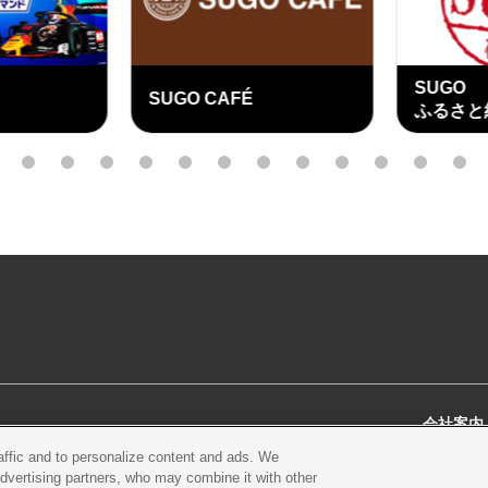
SUGO
SUGO CAFÉ
ふるさと
外
部
3
4
5
6
7
8
9
10
11
12
13
14
リ
ン
ク
会社案内
raffic and to personalize content and ads. We
スクール
営業案内・アクセス
会社概
advertising partners, who may combine it with other