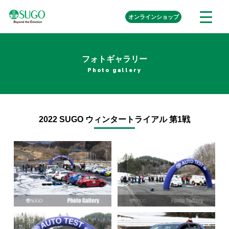
本
外
オンライン
ショップ
メ
文
部
ニ
リ
へ
ュ
ン
ク
移
ー
を
フォトギャラリー
動
開
Photo gallery
く
2022 SUGO ウィンタートライアル 第1戦