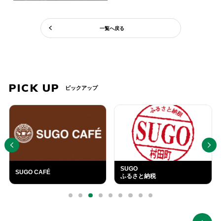
一覧へ戻る
PICK UP
ピックアップ
PREV
NEXT
SUGO
SUGO CAFÉ
ふるさと納税
外
部
0
1
2
3
4
5
6
7
8
リ
ン
ク