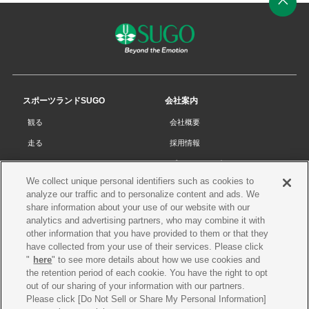
ペ
ー
ジ
の
先
スポーツランドSUGO
会社案内
頭
観る
会社概要
へ
走る
採用情報
チケット
プライバシーポリシー
We collect unique personal identifiers such as cookies to
リザルト
Cookieポリシー
analyze our traffic and to personalize content and ads. We
コース・施設
サイトマップ
share information about your use of our website with our
analytics and advertising partners, who may combine it with
SUGOで遊ぼう
お問い合わせ
other information that you have provided to them or that they
have collected from your use of their services. Please click
スクール
プレス申請
"
here
" to see more details about how we use cookies and
イベントスケジュール
the retention period of each cookie. You have the right to opt
out of our sharing of your information with our partners.
営業案内・アクセス
Please click [Do Not Sell or Share My Personal Information]
レースオフィシャル