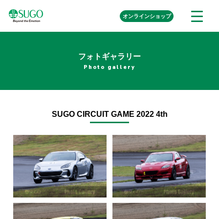
本
外
オンライン
ショップ
メ
文
部
ニ
リ
へ
ュ
ン
ク
移
ー
を
フォトギャラリー
動
開
Photo gallery
く
SUGO CIRCUIT GAME 2022 4th