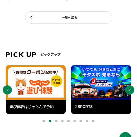
一覧へ戻る
PICK UP
ピックアップ
PREV
NEXT
SUGO
SUGO CAFÉ
ふるさと納税
外
部
0
1
2
3
4
5
6
7
8
リ
ン
ク