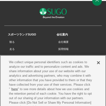
ペ
ー
ジ
の
先
スポーツランドSUGO
会社案内
頭
観る
会社概要
へ
走る
採用情報
チケット
プライバシーポリシー
We collect unique personal identifiers such as cookies to
リザルト
Cookieポリシー
analyze our traffic and to personalize content and ads. We
コース・施設
サイトマップ
share information about your use of our website with our
analytics and advertising partners, who may combine it with
SUGOで遊ぼう
お問い合わせ
other information that you have provided to them or that they
have collected from your use of their services. Please click
スクール
プレス申請
"
here
" to see more details about how we use cookies and
イベントスケジュール
the retention period of each cookie. You have the right to opt
out of our sharing of your information with our partners.
営業案内・アクセス
Please click [Do Not Sell or Share My Personal Information]
レースオフィシャル