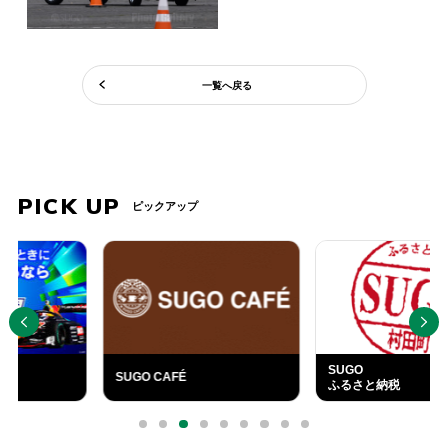
一覧へ戻る
PICK UP
ピックアップ
PREV
NEXT
SUGO
SUGO CAFÉ
ふるさと納税
外
部
0
1
2
3
4
5
6
7
8
リ