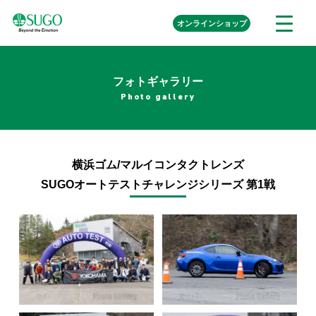
本
外
オンライン
ショップ
メ
文
部
ニ
リ
へ
ュ
ン
ク
移
ー
を
フォトギャラリー
動
開
Photo gallery
く
横浜ゴム/マルイコンタクトレンズ
SUGOオートテストチャレンジシリーズ 第1戦