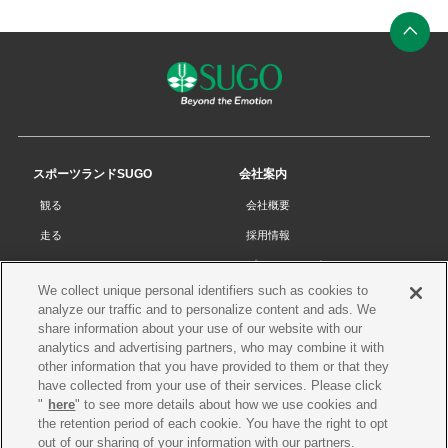
ン
ク
ペ
ー
ジ
の
先
スポーツランドSUGO
会社案内
頭
観る
会社概要
へ
走る
採用情報
チケット
プライバシーポリシー
We collect unique personal identifiers such as cookies to
リザルト
Cookieポリシー
analyze our traffic and to personalize content and ads. We
コース・施設
サイトマップ
share information about your use of our website with our
analytics and advertising partners, who may combine it with
SUGOで遊ぼう
お問い合わせ
other information that you have provided to them or that they
have collected from your use of their services. Please click
スクール
プレス申請
"
here
" to see more details about how we use cookies and
イベントスケジュール
the retention period of each cookie. You have the right to opt
out of our sharing of your information with our partners.
営業案内・アクセス