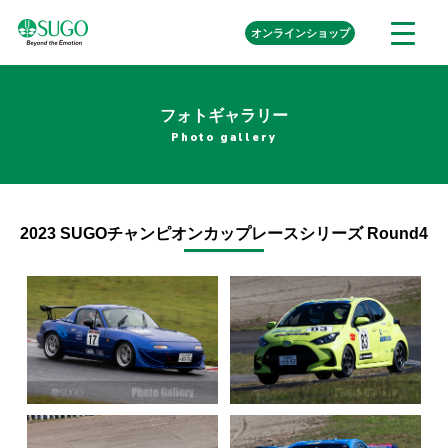
本
外
オンライン
ショップ
メ
文
部
ニ
リ
へ
ュ
ン
ク
移
ー
を
フォトギャラリー
動
開
Photo gallery
く
2023 SUGOチャンピオンカップレースシリーズ Round4