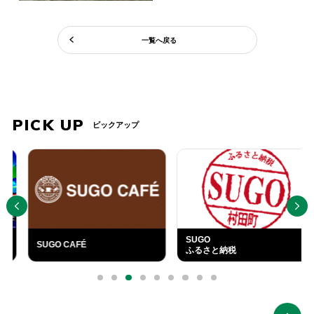
一覧へ戻る
PICK UP
ピックアップ
PREV
NEXT
SUGO
SUGO CAFÉ
ふるさと納税
外
部
0
1
2
3
4
5
6
7
8
リ
ン
ク