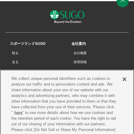
ペ
ー
ジ
の
先
スポーツランドSUGO
会社案内
頭
観る
会社概要
へ
走る
採用情報
チケット
プライバシーポリシー
We collect unique personal identifiers such as cookies to
リザルト
Cookieポリシー
analyze our traffic and to personalize content and ads. We
コース・施設
サイトマップ
share information about your use of our website with our
analytics and advertising partners, who may combine it with
SUGOで遊ぼう
お問い合わせ
other information that you have provided to them or that they
have collected from your use of their services. Please click
スクール
プレス申請
"
here
" to see more details about how we use cookies and
イベントスケジュール
the retention period of each cookie. You have the right to opt
out of our sharing of your information with our partners.
営業案内・アクセス
Please click [Do Not Sell or Share My Personal Information]
レースオフィシャル