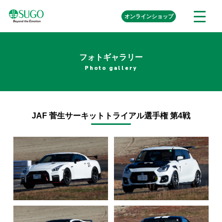
本
外
オンライン
ショップ
メ
文
部
ニ
リ
へ
ュ
ン
ク
移
ー
を
フォトギャラリー
動
開
Photo gallery
く
JAF 菅生サーキットトライアル選手権 第4戦