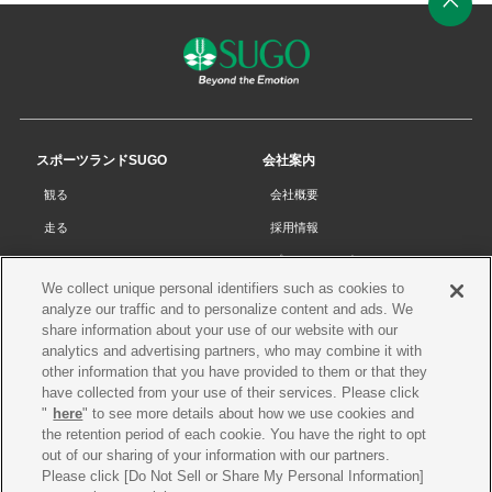
ペ
ー
ジ
の
先
スポーツランドSUGO
会社案内
頭
観る
会社概要
へ
走る
採用情報
チケット
プライバシーポリシー
We collect unique personal identifiers such as cookies to
リザルト
Cookieポリシー
analyze our traffic and to personalize content and ads. We
コース・施設
サイトマップ
share information about your use of our website with our
analytics and advertising partners, who may combine it with
SUGOで遊ぼう
お問い合わせ
other information that you have provided to them or that they
have collected from your use of their services. Please click
スクール
プレス申請
"
here
" to see more details about how we use cookies and
イベントスケジュール
the retention period of each cookie. You have the right to opt
out of our sharing of your information with our partners.
営業案内・アクセス
Please click [Do Not Sell or Share My Personal Information]
レースオフィシャル