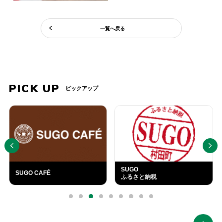
一覧へ戻る
PICK UP
ピックアップ
PREV
NEXT
SUGO
SUGO CAFÉ
ふるさと納税
外
部
0
1
2
3
4
5
6
7
8
リ
ン
ク