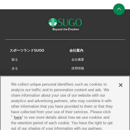
ン
ク
ペ
ー
ジ
の
先
スポーツランドSUGO
会社案内
頭
観る
会社概要
へ
走る
採用情報
チケット
プライバシーポリシー
We collect unique personal identifiers such as cookies to
リザルト
Cookieポリシー
analyze our traffic and to personalize content and ads. We
コース・施設
サイトマップ
share information about your use of our website with our
analytics and advertising partners, who may combine it with
SUGOで遊ぼう
お問い合わせ
other information that you have provided to them or that they
have collected from your use of their services. Please click
スクール
プレス申請
"
here
" to see more details about how we use cookies and
イベントスケジュール
the retention period of each cookie. You have the right to opt
out of our sharing of your information with our partners.
営業案内・アクセス