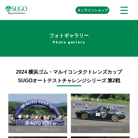
本
外
オンライン
ショップ
メ
文
部
ニ
リ
へ
ュ
ン
ク
移
ー
を
フォトギャラリー
動
開
Photo gallery
く
2024 横浜ゴム・マルイコンタクトレンズカップ
SUGOオートテストチャレンジシリーズ 第2戦