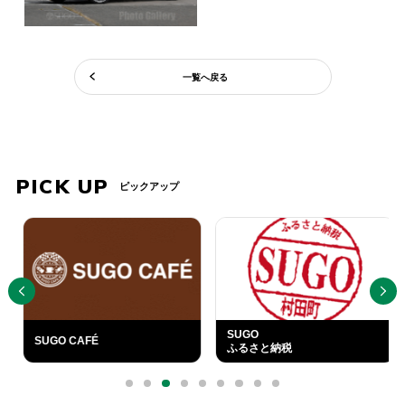
一覧へ戻る
PICK UP
ピックアップ
PREV
NEXT
SUGO
SUGO CAFÉ
ふるさと納税
外
部
0
1
2
3
4
5
6
7
8
リ