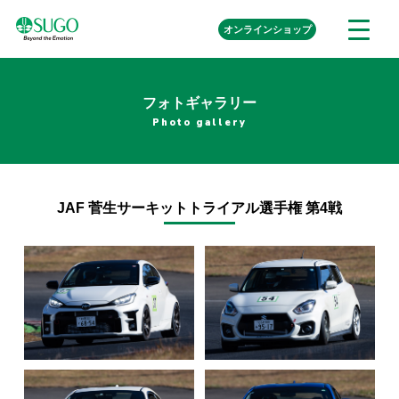
本
外
オンライン
ショップ
メ
文
部
ニ
リ
へ
ュ
ン
ク
移
ー
を
フォトギャラリー
動
開
Photo gallery
く
JAF 菅生サーキットトライアル選手権 第4戦