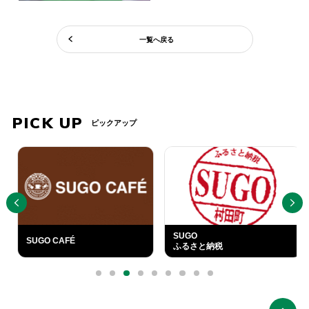
一覧へ戻る
PICK UP
ピックアップ
PREV
NEXT
SUGO
SUGO CAFÉ
ふるさと納税
外
部
0
1
2
3
4
5
6
7
8
リ
ン
ク