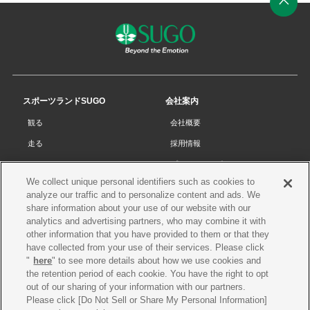
ペ
ー
ジ
の
先
スポーツランドSUGO
会社案内
頭
観る
会社概要
へ
走る
採用情報
チケット
プライバシーポリシー
We collect unique personal identifiers such as cookies to
リザルト
Cookieポリシー
analyze our traffic and to personalize content and ads. We
コース・施設
サイトマップ
share information about your use of our website with our
analytics and advertising partners, who may combine it with
SUGOで遊ぼう
お問い合わせ
other information that you have provided to them or that they
have collected from your use of their services. Please click
スクール
プレス申請
"
here
" to see more details about how we use cookies and
イベントスケジュール
the retention period of each cookie. You have the right to opt
out of our sharing of your information with our partners.
営業案内・アクセス
Please click [Do Not Sell or Share My Personal Information]
レースオフィシャル