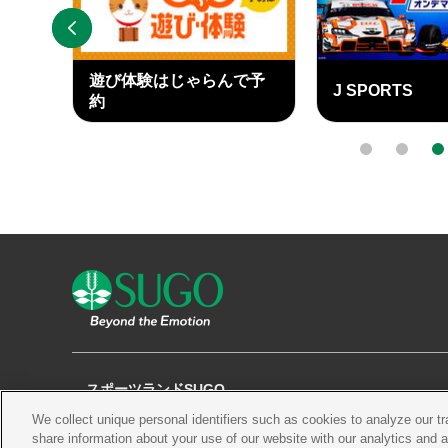
PREV
遊び体験はじゃらんで予
J SPORTS
ary
約
外
外
部
部
0
1
2
リ
リ
ン
ン
ク
ク
スポーツランドSUGO
We collect unique personal identifiers such as cookies to analyze our t
観る
チケット
コース・施設
share information about your use of our website with our analytics and 