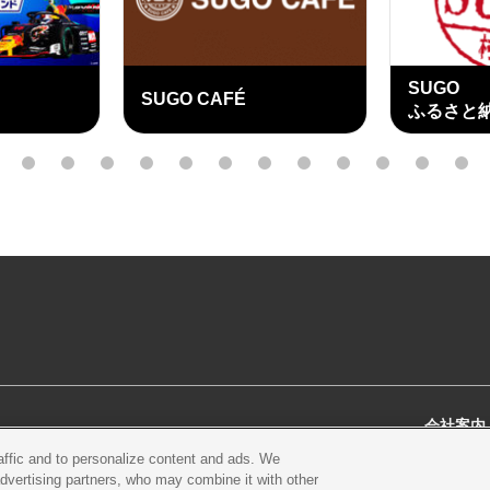
SUGO
SUGO CAFÉ
ふるさと
外
部
3
4
5
6
7
8
9
10
11
12
13
14
リ
ン
ク
会社案内
raffic and to personalize content and ads. We
スクール
営業案内・アクセス
会社概
advertising partners, who may combine it with other