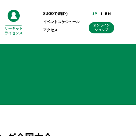
JP
EN
SUGOで遊ぼう
イベントスケジュール
オンライン
サーキット
外
アクセス
ショップ
ライセンス
部
リ
ン
ク