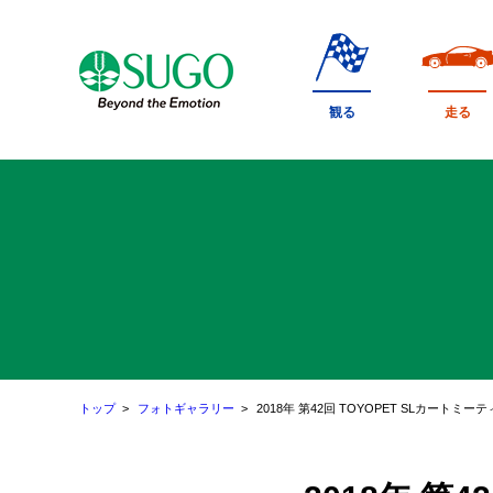
本
文
へ
移
観る
走る
動
トップ
フォトギャラリー
2018年 第42回 TOYOPET SLカートミ