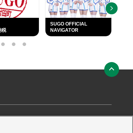
NEXT
SUGO OFFICIAL
SU
納税
NAVIGATOR
OFF
15
16
17
ペ
ー
ジ
の
先
頭
へ
要
プライバシーポリシー
サイトマップ
プレス申請