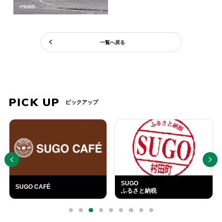
一覧へ戻る
PICK UP
ピックアップ
PREV
NEXT
SUGO
SUGO CAFÉ
ふるさと納税
外
部
0
1
2
3
4
5
6
7
8
リ