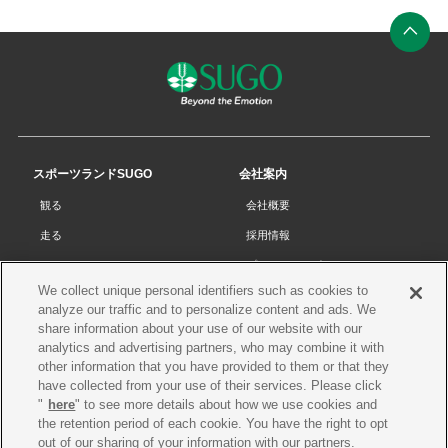
ン
ク
ペ
ー
ジ
の
先
スポーツランドSUGO
会社案内
頭
観る
会社概要
へ
走る
採用情報
チケット
プライバシーポリシー
We collect unique personal identifiers such as cookies to
リザルト
Cookieポリシー
analyze our traffic and to personalize content and ads. We
コース・施設
サイトマップ
share information about your use of our website with our
analytics and advertising partners, who may combine it with
SUGOで遊ぼう
お問い合わせ
other information that you have provided to them or that they
have collected from your use of their services. Please click
スクール
プレス申請
"
here
" to see more details about how we use cookies and
イベントスケジュール
the retention period of each cookie. You have the right to opt
out of our sharing of your information with our partners.
営業案内・アクセス