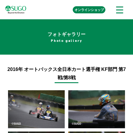
本
外
オンライン
ショップ
メ
文
部
ニ
リ
へ
ュ
ン
ク
移
ー
を
フォトギャラリー
動
開
Photo gallery
く
2016年 オートバックス全日本カート選手権 KF部門 第7
戦/第8戦