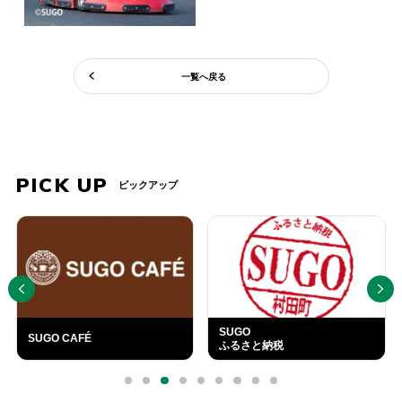
一覧へ戻る
PICK UP
ピックアップ
PREV
NEXT
SUGO
SUGO CAFÉ
ふるさと納税
外
部
0
1
2
3
4
5
6
7
8
リ