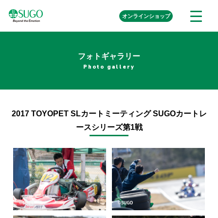
本
外
オンライン
ショップ
メ
文
部
ニ
リ
へ
ュ
ン
ク
移
ー
を
フォトギャラリー
動
開
Photo gallery
く
2017 TOYOPET SLカートミーティング SUGOカートレ
ースシリーズ第1戦