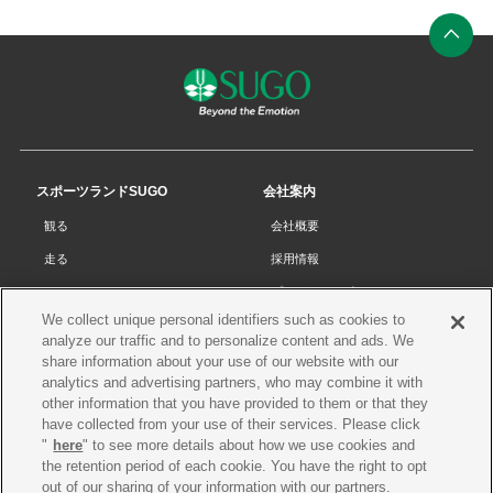
ン
ク
ペ
ー
ジ
の
先
スポーツランドSUGO
会社案内
頭
観る
会社概要
へ
走る
採用情報
チケット
プライバシーポリシー
We collect unique personal identifiers such as cookies to
リザルト
Cookieポリシー
analyze our traffic and to personalize content and ads. We
コース・施設
サイトマップ
share information about your use of our website with our
analytics and advertising partners, who may combine it with
SUGOで遊ぼう
お問い合わせ
other information that you have provided to them or that they
have collected from your use of their services. Please click
スクール
プレス申請
"
here
" to see more details about how we use cookies and
イベントスケジュール
the retention period of each cookie. You have the right to opt
out of our sharing of your information with our partners.
営業案内・アクセス