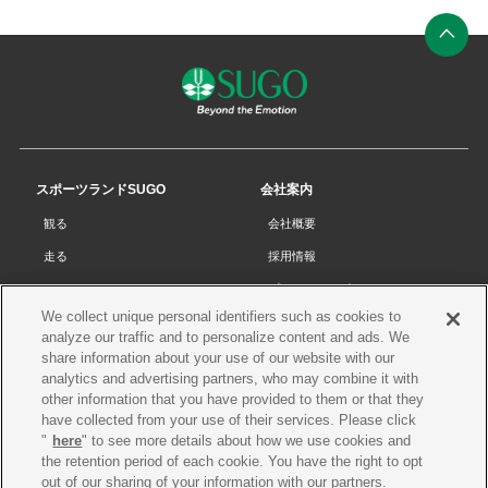
ン
ク
ペ
ー
ジ
の
先
スポーツランドSUGO
会社案内
頭
観る
会社概要
へ
走る
採用情報
チケット
プライバシーポリシー
We collect unique personal identifiers such as cookies to
リザルト
Cookieポリシー
analyze our traffic and to personalize content and ads. We
コース・施設
サイトマップ
share information about your use of our website with our
analytics and advertising partners, who may combine it with
SUGOで遊ぼう
お問い合わせ
other information that you have provided to them or that they
have collected from your use of their services. Please click
スクール
プレス申請
"
here
" to see more details about how we use cookies and
イベントスケジュール
the retention period of each cookie. You have the right to opt
out of our sharing of your information with our partners.
営業案内・アクセス