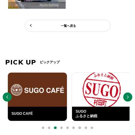
一覧へ戻る
PICK UP
ピックアップ
PREV
NEXT
SUGO
SUGO CAFÉ
ふるさと納税
外
部
0
1
2
3
4
5
6
7
8
リ