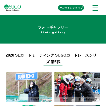
本
外
オンライン
ショップ
メ
文
部
ニ
リ
へ
ュ
ン
ク
移
ー
を
フォトギャラリー
動
開
Photo gallery
く
2020 SLカートミーティング SUGOカートレースシリー
ズ 第6戦