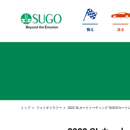
本
文
へ
移
観る
走る
動
トップ
フォトギャラリー
2022 SLカートミーティング SUGOカー