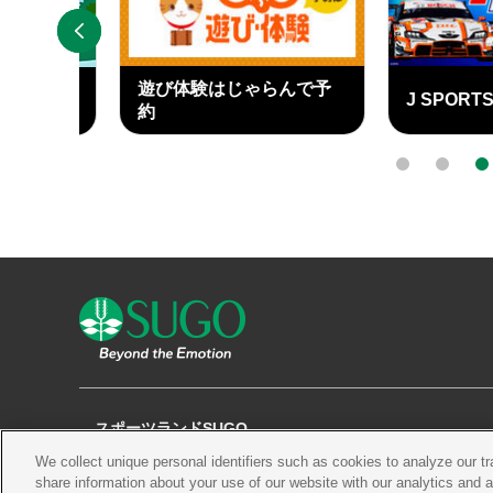
PREV
遊び体験はじゃらんで予
J SPORTS
ary
約
外
外
部
部
0
1
2
リ
リ
ン
ン
ク
ク
スポーツランドSUGO
We collect unique personal identifiers such as cookies to analyze our t
観る
チケット
コース・施設
share information about your use of our website with our analytics and 