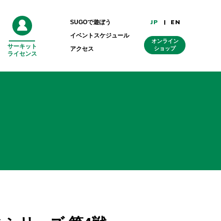
JP
EN
SUGOで遊ぼう
イベントスケジュール
オンライン
サーキット
外
アクセス
ショップ
ライセンス
部
リ
ン
ク