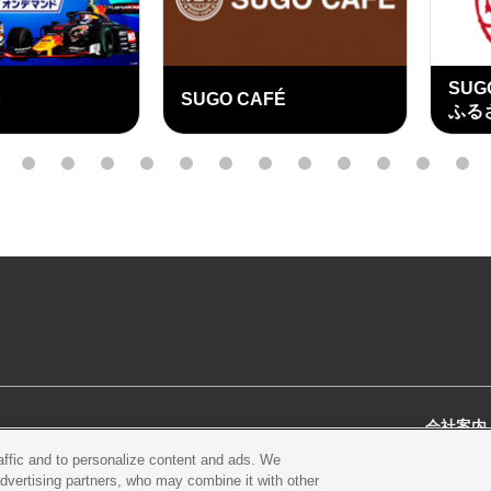
SUGO
SUGO CAFÉ
ふるさと
外
部
3
4
5
6
7
8
9
10
11
12
13
14
リ
ン
ク
会社案内
raffic and to personalize content and ads. We
スクール
営業案内・アクセス
会社概
advertising partners, who may combine it with other