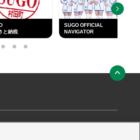
NEXT
SUGO OFFICIAL
SU
納税
NAVIGATOR
OFF
15
16
17
ペ
ー
ジ
の
先
頭
へ
要
プライバシーポリシー
サイトマップ
プレス申請