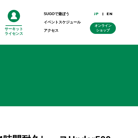
JP
EN
SUGOで遊ぼう
イベントスケジュール
オンライン
サーキット
外
アクセス
ショップ
ライセンス
部
リ
ン
ク