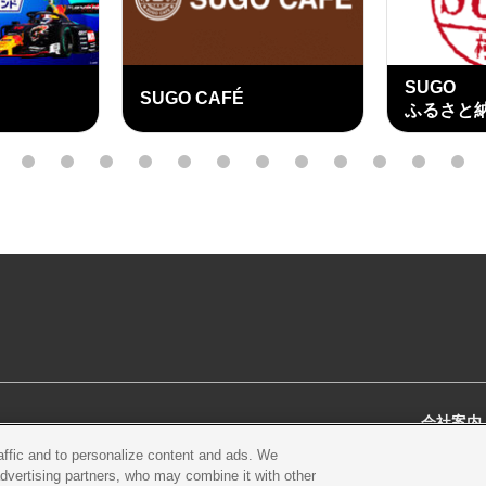
SUGO
SUGO CAFÉ
ふるさと
外
部
3
4
5
6
7
8
9
10
11
12
13
14
リ
ン
ク
会社案内
raffic and to personalize content and ads. We
スクール
営業案内・アクセス
会社概
advertising partners, who may combine it with other