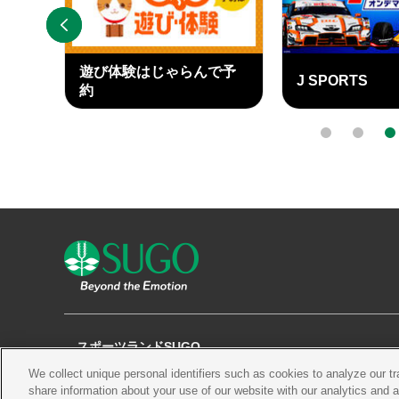
PREV
遊び体験はじゃらんで予
J SPORTS
ary
約
外
外
部
部
0
1
2
リ
リ
ン
ン
ク
ク
スポーツランドSUGO
We collect unique personal identifiers such as cookies to analyze our t
観る
チケット
コース・施設
share information about your use of our website with our analytics and 