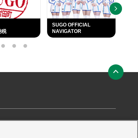
NEXT
SUGO OFFICIAL
SU
納税
NAVIGATOR
OFF
15
16
17
ペ
ー
ジ
の
先
頭
へ
要
プライバシーポリシー
サイトマップ
プレス申請