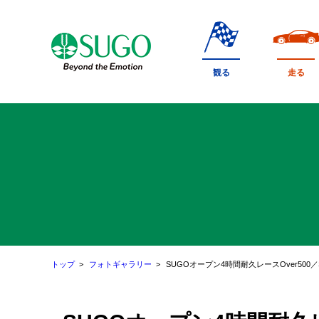
本
文
へ
移
観る
走る
動
トップ
フォトギャラリー
SUGOオープン4時間耐久レースOver500／