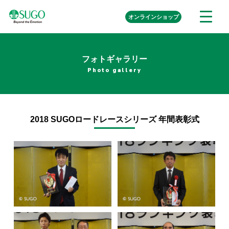
本
外
オンライン
ショップ
メ
文
部
ニ
リ
へ
ュ
ン
ク
移
ー
を
フォトギャラリー
動
開
Photo gallery
く
2018 SUGOロードレースシリーズ 年間表彰式