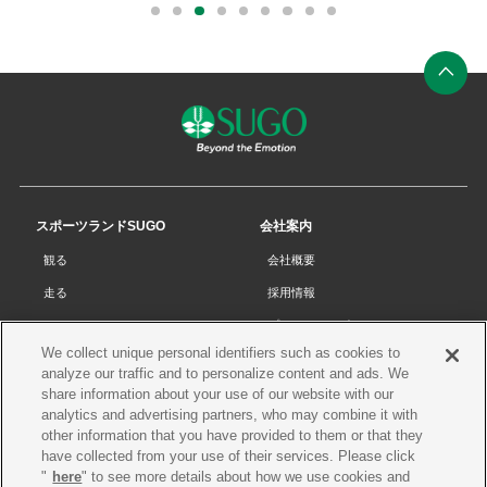
部
0
1
2
3
4
5
6
7
8
リ
ン
ク
ペ
ー
ジ
の
先
スポーツランドSUGO
会社案内
頭
観る
会社概要
へ
走る
採用情報
チケット
プライバシーポリシー
We collect unique personal identifiers such as cookies to
リザルト
Cookieポリシー
analyze our traffic and to personalize content and ads. We
コース・施設
サイトマップ
share information about your use of our website with our
analytics and advertising partners, who may combine it with
SUGOで遊ぼう
お問い合わせ
other information that you have provided to them or that they
have collected from your use of their services. Please click
スクール
プレス申請
"
here
" to see more details about how we use cookies and