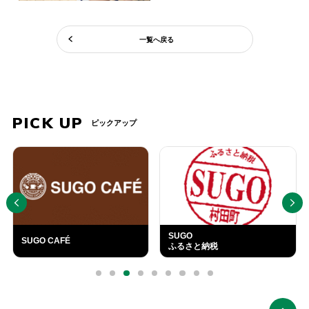
一覧へ戻る
PICK UP
ピックアップ
PREV
NEXT
SUGO
SUGO CAFÉ
ふるさと納税
外
部
0
1
2
3
4
5
6
7
8
リ
ン
ク