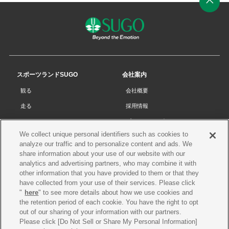
ペ
ー
ジ
の
先
スポーツランドSUGO
会社案内
頭
観る
会社概要
へ
走る
採用情報
チケット
プライバシーポリシー
We collect unique personal identifiers such as cookies to
リザルト
Cookieポリシー
analyze our traffic and to personalize content and ads. We
コース・施設
サイトマップ
share information about your use of our website with our
analytics and advertising partners, who may combine it with
SUGOで遊ぼう
お問い合わせ
other information that you have provided to them or that they
have collected from your use of their services. Please click
スクール
プレス申請
"
here
" to see more details about how we use cookies and
イベントスケジュール
the retention period of each cookie. You have the right to opt
out of our sharing of your information with our partners.
営業案内・アクセス
Please click [Do Not Sell or Share My Personal Information]
レースオフィシャル