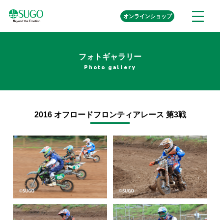
本
外
オンライン
ショップ
メ
文
部
ニ
リ
へ
ュ
ン
ク
移
ー
を
フォトギャラリー
動
開
Photo gallery
く
2016 オフロードフロンティアレース 第3戦