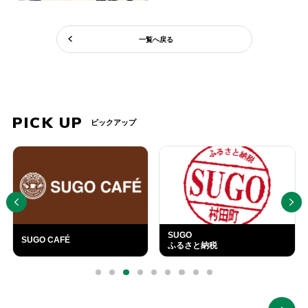
一覧へ戻る
PICK UP
ピックアップ
PREV
NEXT
SUGO
SUGO CAFÉ
ふるさと納税
外
部
0
1
2
3
4
5
6
7
8
リ
ン
ク