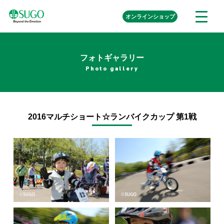
本
外
オンライン
ショップ
メ
文
部
ニ
リ
へ
ュ
ン
ク
移
ー
を
フォトギャラリー
動
開
Photo gallery
く
2016マルチショート☆ランバイクカップ 第1戦