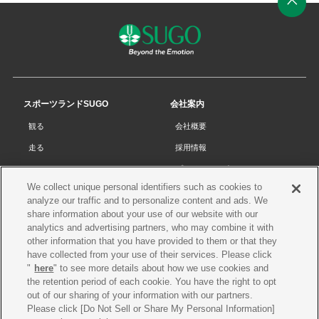
ペ
ー
ジ
の
先
スポーツランドSUGO
会社案内
頭
観る
会社概要
へ
走る
採用情報
チケット
プライバシーポリシー
We collect unique personal identifiers such as cookies to
リザルト
Cookieポリシー
analyze our traffic and to personalize content and ads. We
コース・施設
サイトマップ
share information about your use of our website with our
analytics and advertising partners, who may combine it with
SUGOで遊ぼう
お問い合わせ
other information that you have provided to them or that they
have collected from your use of their services. Please click
スクール
プレス申請
"
here
" to see more details about how we use cookies and
イベントスケジュール
the retention period of each cookie. You have the right to opt
out of our sharing of your information with our partners.
営業案内・アクセス
Please click [Do Not Sell or Share My Personal Information]
レースオフィシャル