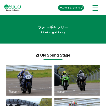
本
外
オンライン
ショップ
メ
文
部
ニ
リ
へ
ュ
ン
ク
移
ー
を
フォトギャラリー
動
開
Photo gallery
く
2FUN Spring Stage