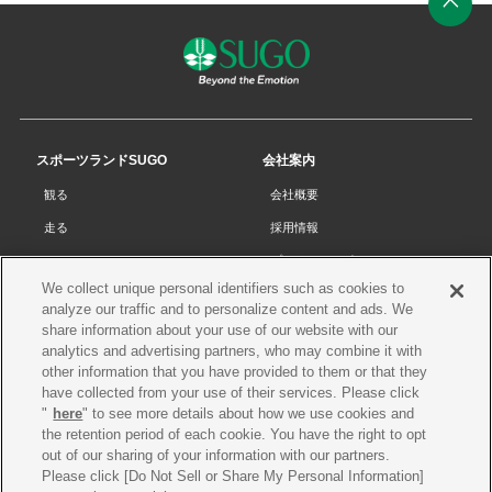
ペ
ー
ジ
の
先
スポーツランドSUGO
会社案内
頭
観る
会社概要
へ
走る
採用情報
チケット
プライバシーポリシー
We collect unique personal identifiers such as cookies to
リザルト
Cookieポリシー
analyze our traffic and to personalize content and ads. We
コース・施設
サイトマップ
share information about your use of our website with our
analytics and advertising partners, who may combine it with
SUGOで遊ぼう
お問い合わせ
other information that you have provided to them or that they
have collected from your use of their services. Please click
スクール
プレス申請
"
here
" to see more details about how we use cookies and
イベントスケジュール
the retention period of each cookie. You have the right to opt
out of our sharing of your information with our partners.
営業案内・アクセス
Please click [Do Not Sell or Share My Personal Information]
レースオフィシャル