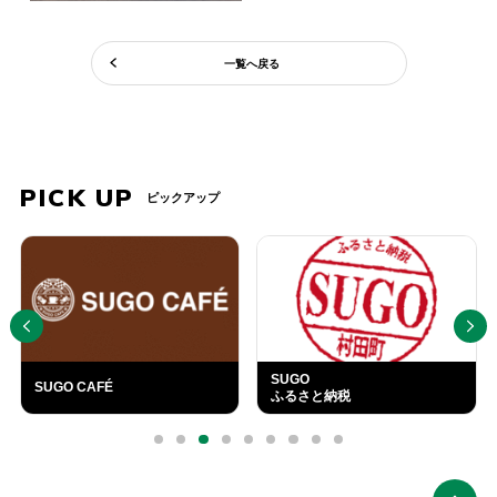
一覧へ戻る
PICK UP
ピックアップ
PREV
NEXT
SUGO
SUGO CAFÉ
ふるさと納税
外
部
0
1
2
3
4
5
6
7
8
リ
ン
ク