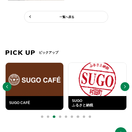
一覧へ戻る
PICK UP
ピックアップ
PREV
NEXT
SUGO
SUGO CAFÉ
ふるさと納税
外
部
0
1
2
3
4
5
6
7
8
リ
ン
ク