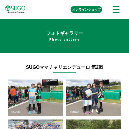
本
外
オンライン
ショップ
メ
文
部
ニ
リ
へ
ュ
ン
ク
移
ー
を
フォトギャラリー
動
開
Photo gallery
く
SUGOママチャリエンデューロ 第2戦