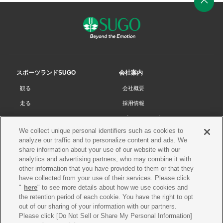
ペ
ー
ジ
の
先
スポーツランドSUGO
会社案内
頭
観る
会社概要
へ
走る
採用情報
チケット
プライバシーポリシー
We collect unique personal identifiers such as cookies to
リザルト
Cookieポリシー
analyze our traffic and to personalize content and ads. We
コース・施設
サイトマップ
share information about your use of our website with our
analytics and advertising partners, who may combine it with
SUGOで遊ぼう
お問い合わせ
other information that you have provided to them or that they
have collected from your use of their services. Please click
スクール
プレス申請
"
here
" to see more details about how we use cookies and
イベントスケジュール
the retention period of each cookie. You have the right to opt
out of our sharing of your information with our partners.
営業案内・アクセス
Please click [Do Not Sell or Share My Personal Information]
レースオフィシャル