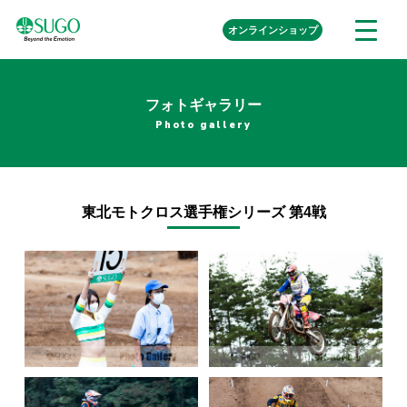
本
外
オンライン
ショップ
メ
文
部
ニ
リ
へ
ュ
ン
ク
移
ー
を
フォトギャラリー
動
開
Photo gallery
く
東北モトクロス選手権シリーズ 第4戦