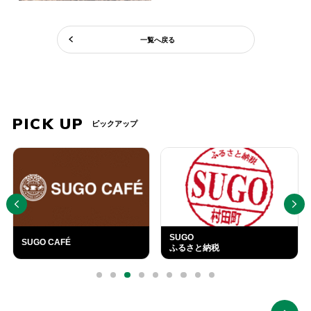
一覧へ戻る
PICK UP
ピックアップ
PREV
NEXT
SUGO
SUGO CAFÉ
ふるさと納税
外
部
0
1
2
3
4
5
6
7
8
リ
ン
ク