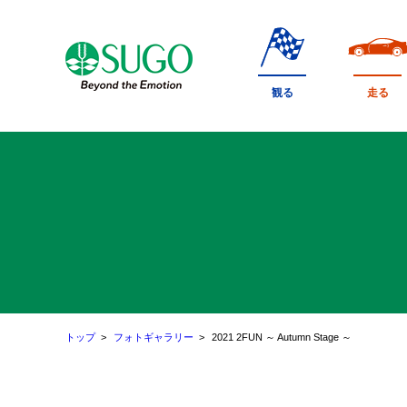
本
文
へ
移
観る
走る
動
トップ
フォトギャラリー
2021 2FUN ～ Autumn Stage ～