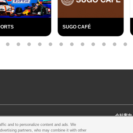
SUGO
SUGO CAFÉ
ふるさと
外
部
3
4
5
6
7
8
9
10
11
12
13
14
リ
ン
ク
会社案内
raffic and to personalize content and ads. We
スクール
営業案内・アクセス
会社概
advertising partners, who may combine it with other