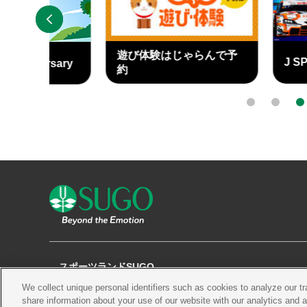
PREV
遊び体験はじゃらんで予
J SPORTS
ary
約
外
外
部
部
0
1
2
リ
リ
ン
ン
ク
ク
スポーツランドSUGO
We collect unique personal identifiers such as cookies to analyze our t
観る
チケット
コース・施設
share information about your use of our website with our analytics and 