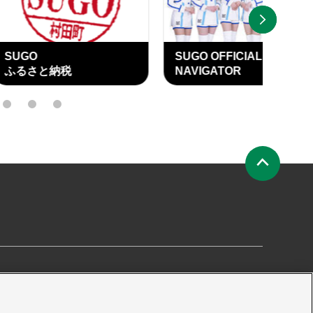
NEXT
SUGO OFFICIAL
SU
納税
NAVIGATOR
OFF
15
16
17
ペ
ー
ジ
の
先
頭
へ
要
プライバシーポリシー
サイトマップ
プレス申請