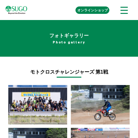
本
外
オンライン
ショップ
メ
文
部
ニ
リ
へ
ュ
ン
ク
移
ー
を
フォトギャラリー
動
開
Photo gallery
く
モトクロスチャレンジャーズ 第1戦