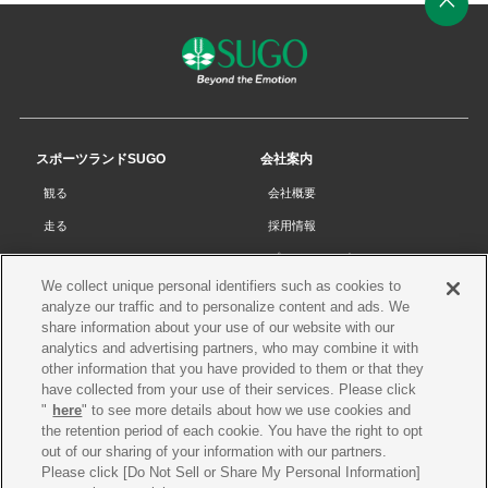
ペ
ー
ジ
の
先
スポーツランドSUGO
会社案内
頭
観る
会社概要
へ
走る
採用情報
チケット
プライバシーポリシー
We collect unique personal identifiers such as cookies to
リザルト
Cookieポリシー
analyze our traffic and to personalize content and ads. We
コース・施設
サイトマップ
share information about your use of our website with our
analytics and advertising partners, who may combine it with
SUGOで遊ぼう
お問い合わせ
other information that you have provided to them or that they
have collected from your use of their services. Please click
スクール
プレス申請
"
here
" to see more details about how we use cookies and
イベントスケジュール
the retention period of each cookie. You have the right to opt
out of our sharing of your information with our partners.
営業案内・アクセス
Please click [Do Not Sell or Share My Personal Information]
レースオフィシャル