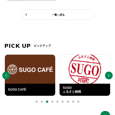
一覧へ戻る
PICK UP
ピックアップ
PREV
NEXT
SUGO
SUGO CAFÉ
ふるさと納税
外
部
0
1
2
3
4
5
6
7
8
リ
ン
ク