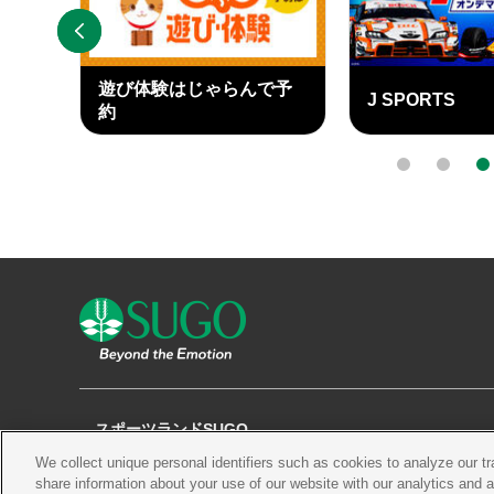
PREV
遊び体験はじゃらんで予
J SPORTS
ary
約
外
外
部
部
0
1
2
リ
リ
ン
ン
ク
ク
スポーツランドSUGO
We collect unique personal identifiers such as cookies to analyze our t
観る
チケット
コース・施設
share information about your use of our website with our analytics and 