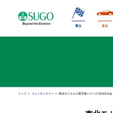
本
文
へ
移
観る
走る
動
トップ
フォトギャラリー
東北モトクロス選手権シリーズ SUGO大会 