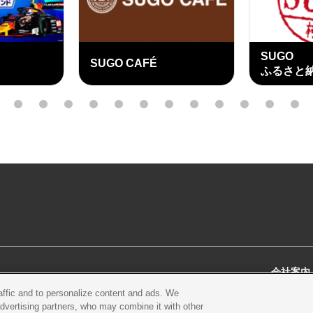
SUGO
SUGO CAFÉ
ふるさと
外
部
3
4
5
6
7
8
9
10
11
12
13
14
リ
ン
ク
会社案内
raffic and to personalize content and ads. We
スクール
営業案内・アクセス
会社概
advertising partners, who may combine it with other