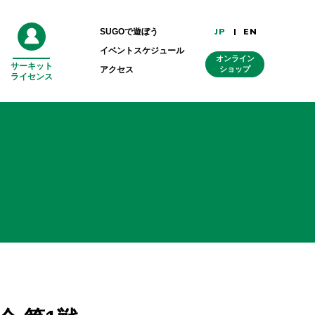
JP
EN
SUGOで遊ぼう
イベントスケジュール
オンライン
サーキット
外
アクセス
ショップ
ライセンス
部
リ
ン
ク