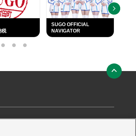
NEXT
SUGO OFFICIAL
SU
納税
NAVIGATOR
OFF
15
16
17
ペ
ー
ジ
の
先
頭
へ
要
プライバシーポリシー
サイトマップ
プレス申請