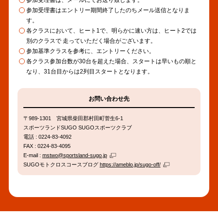
ン
ク
参加受理書はエントリー期間終了したのちメール送信となりま
す。
各クラスにおいて、ヒート1で、明らかに速い方は、ヒート2では
別のクラスで 走っていただく場合がございます。
参加基準クラスを参考に、エントリーください。
各クラス参加台数が30台を超えた場合、スタートは早いもの順と
なり、31台目からは2列目スタートとなります。
お問い合わせ先
〒989-1301 宮城県柴田郡村田町菅生6-1
スポーツランドSUGO SUGOスポーツクラブ
電話 : 0224-83-4092
FAX : 0224-83-4095
E-mail :
mstwo@sportsland-sugo.jp
SUGOモトクロスコースブログ
https://ameblo.jp/sugo-off/