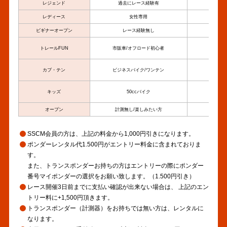
レジェンド
過去にレース経験有
排気量
レディース
女性専用
排気量
ビギナーオープン
レース経験無し
排気量
トレールFUN
市販車/オフロード初心者
排気量
カブ・テン
ビジネスバイク/ワンテン
110c
キッズ
50ccバイク
50
オープン
計測無し/楽しみたい方
排気量
SSCM会員の方は、上記の料金から1,000円引きになります。
ポンダーレンタル代1.500円がエントリー料金に含まれておりま
す。
また、トランスポンダーお持ちの方はエントリーの際にポンダー
番号マイポンダーの選択をお願い致します。（1.500円引き）
レース開催3日前までに支払い確認が出来ない場合は、 上記のエン
トリー料に+1,500円頂きます。
トランスポンダー（計測器）をお持ちでは無い方は、レンタルに
なります。