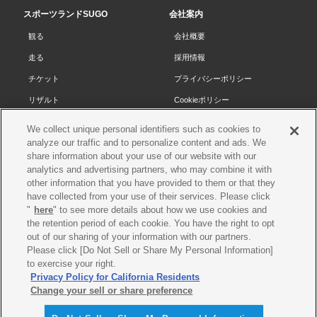
先
スポーツランドSUGO
会社案内
頭
観る
会社概要
へ
走る
採用情報
チケット
プライバシーポリシー
リザルト
Cookieポリシー
コース・施設
サイトマップ
We collect unique personal identifiers such as cookies to
analyze our traffic and to personalize content and ads. We
SUGOで遊ぼう
お問い合わせ
share information about your use of our website with our
スクール
プレス申請
analytics and advertising partners, who may combine it with
other information that you have provided to them or that they
イベントスケジュール
have collected from your use of their services. Please click
営業案内・アクセス
"
here
" to see more details about how we use cookies and
the retention period of each cookie. You have the right to opt
レースオフィシャル
out of our sharing of your information with our partners.
Please click [Do Not Sell or Share My Personal Information]
to exercise your right.
各種レース情報
Privacy Policy for California Residents
©SUGO. All rights reserved
Change your sell or share preference
関係書類・リザルト・フォトギ