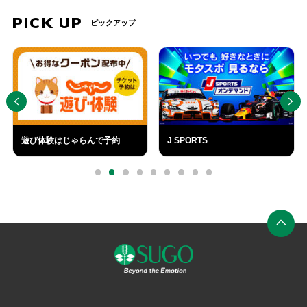
PICK UP
ピックアップ
PREV
NEXT
遊び体験はじゃらんで予約
J SPORTS
外
外
部
部
0
1
2
3
4
5
6
7
8
リ
リ
ン
ン
ク
ク
ペ
ー
ジ
の