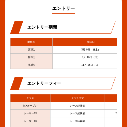
エントリー
エントリー期間
開催回
開催日
第1戦
5月 6日（祝水）
第2戦
8月 16日（日）
第3戦
11月 15日（日）
エントリーフィー
クラス
クラス目安
排
MXオープン
レース経験者
フル
レーサー85
レース経験者
2st85cc/
レーサー65
レース経験者
2st6