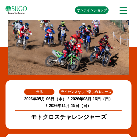
本
外
オンライン
ショップ
メ
文
部
ニ
リ
へ
ュ
ン
ク
移
ー
を
動
開
く
走る
ライセンスなしで楽しめるレース
2026年05月 06日（水）
2026年08月 16日（日）
2026年11月 15日（日）
モトクロスチャレンジャーズ