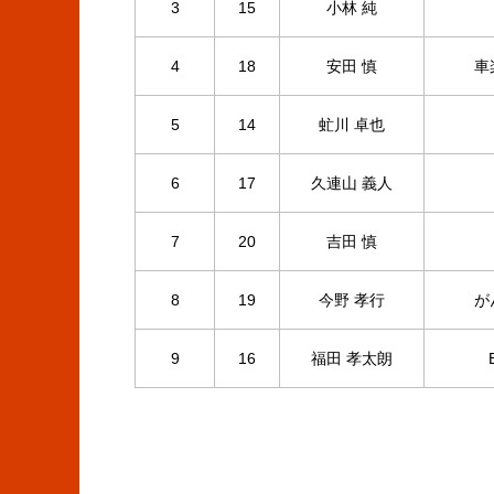
3
15
小林 純
4
18
安田 慎
車
5
14
虻川 卓也
6
17
久連山 義人
7
20
吉田 慎
8
19
今野 孝行
が
9
16
福田 孝太朗