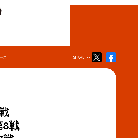
Twitter
Facebook
リーズ
SHARE
>>
で
で
ツ
シ
イ
ェ
ー
ア
ト
す
す
る
る
戦
第8戦