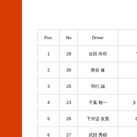
Pos.
No
Driver
1
28
合田 尚司
2
30
熊谷 修
3
25
羽行 誠
4
23
千葉 順一
タ
5
26
下河辺 友貴
6
27
武田 秀樹