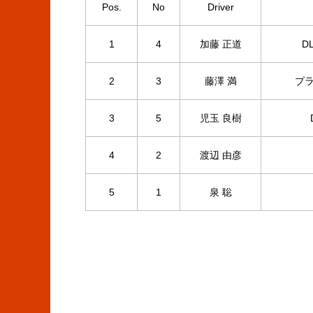
Pos.
No
Driver
1
4
加藤 正道
D
2
3
藤澤 満
プラ
3
5
児玉 良樹
4
2
渡辺 由彦
5
1
泉 聡