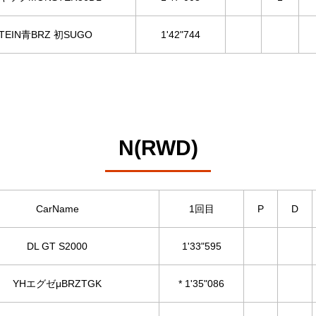
TEIN青BRZ 初SUGO
1'42"744
N(RWD)
CarName
1回目
P
D
DL GT S2000
1'33"595
YHエグゼμBRZTGK
* 1'35"086