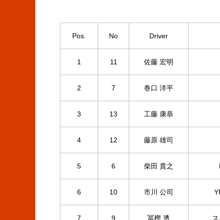
Pos.
No
Driver
1
11
佐藤 宏明
2
7
巻口 洋平
3
13
工藤 康恭
4
12
藤原 雄司
5
6
柴田 貴之
6
10
市川 公司
Y
7
9
冨樫 透
ス