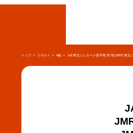
トップ
リザルト
4輪
JAF東北ジムカーナ選手権 第7戦JMRC東北
JM