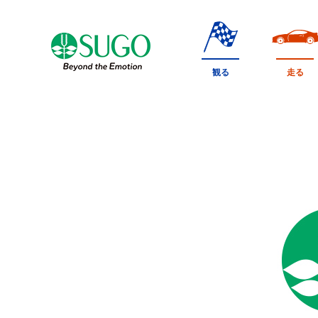
本
文
へ
移
観る
走る
動