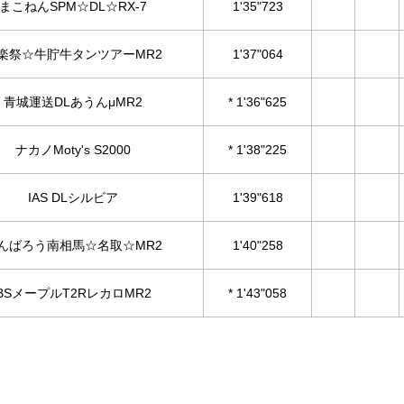
まこねんSPM☆DL☆RX-7
1'35"723
楽祭☆牛貯牛タンツアーMR2
1'37"064
青城運送DLあうんμMR2
* 1'36"625
ナカノMoty's S2000
* 1'38"225
IAS DLシルビア
1'39"618
んばろう南相馬☆名取☆MR2
1'40"258
BSメープルT2RレカロMR2
* 1'43"058