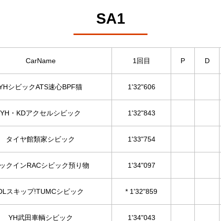
SA1
CarName
1回目
P
D
YHシビックATS速心BPF猫
1'32"606
YH・KDアクセルシビック
1'32"843
タイヤ館類家シビック
1'33"754
ックインRACシビック預り物
1'34"097
DLスキップ!TUMCシビック
* 1'32"859
YH武田車輌シビック
1'34"043