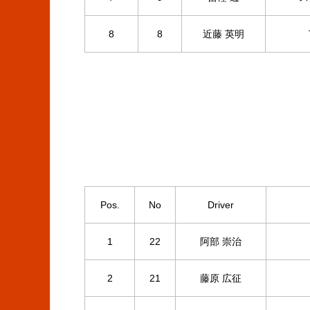
8
8
近藤 英明
Pos.
No
Driver
1
22
阿部 崇治
2
21
藤原 広征