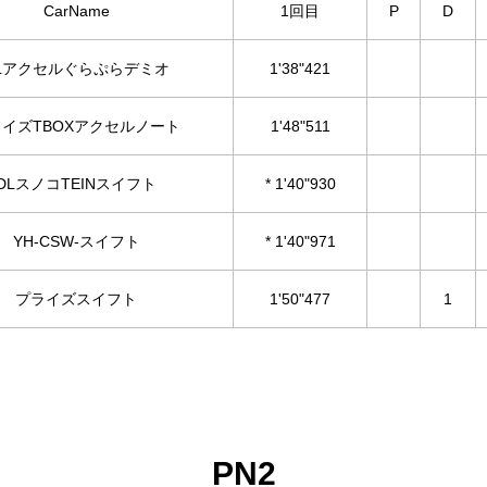
CarName
1回目
P
D
Lアクセルぐらぷらデミオ
1'38"421
イズTBOXアクセルノート
1'48"511
DLスノコTEINスイフト
* 1'40"930
YH-CSW-スイフト
* 1'40"971
プライズスイフト
1'50"477
1
PN2