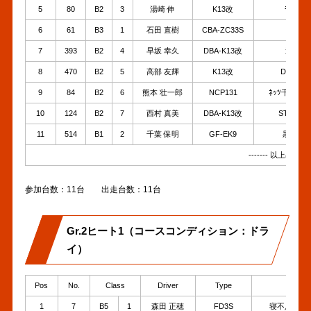
5
80
B2
3
湯崎 伸
K13改
ﾓｰｽﾎﾟ
6
61
B3
1
石田 直樹
CBA-ZC33S
ｱｰﾃｯｸ
7
393
B2
4
早坂 幸久
DBA-K13改
過走行ﾏ
8
470
B2
5
高部 友輝
K13改
DXL 黒青
9
84
B2
6
熊本 壮一郎
NCP131
ﾈｯﾂ千葉ｼｭﾎ
10
124
B2
7
西村 真美
DBA-K13改
ST/NPCﾏ
11
514
B1
2
千葉 保明
GF-EK9
黒いﾐﾗｸ
------- 以上出走 ----
参加台数：11台 出走台数：11台
Gr.2ヒート1（コースコンディション：ドラ
イ）
Pos
No.
Class
Driver
Type
Tea
1
7
B5
1
森田 正穂
FD3S
寝不足ましゅ