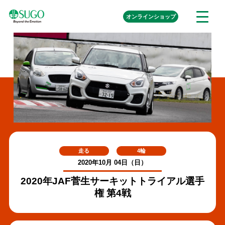
本
外
オンライン
ショップ
メ
文
部
ニ
リ
へ
ュ
ン
ク
移
ー
を
動
開
く
走る
4輪
2020年10月 04日（日）
2020年JAF菅生サーキットトライアル選手
権 第4戦