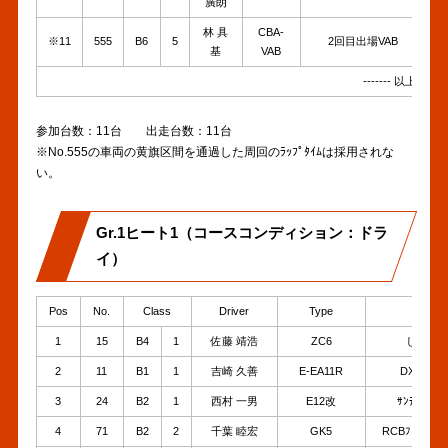
廣朗
林 具
CBA-
※11
555
B6
5
2回目出場VAB
1
基
VAB
------- 以上出走 --
参加台数：11台 出走台数：11台
※No.555の車両の黄旗区間を通過した周回のﾗｯﾌﾟﾀｲﾑは採用されな
い。
Gr.1ヒート1（コースコンディション：ドラ
イ）
Pos
No.
Class
Driver
Type
Te
1
15
B4
1
佐藤 靖浩
ZC6
しろうと
2
11
B1
1
吉崎 久善
E-EA11R
DXLｶﾌﾟ
3
24
B2
1
西村 一男
E12改
ｻﾝﾃｯｸE1
4
71
B2
2
千葉 睦宏
GK5
RCBﾌｨｯﾄ