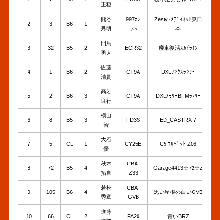
正穂
熊谷
997ｶﾚ
Zesty･ﾒﾃﾞｨﾈｯﾄ東日
2
3
B6
1
1
秀明
ﾗS
本
門馬
3
32
B5
2
ECR32
廃車復活ｽｶｲﾗｲﾝ
1
勇人
佐藤
4
1
B6
2
CT9A
DXLﾘﾝｸｽﾗﾝｻｰ
1
清貴
高岩
5
2
B6
3
CT9A
DXLﾒﾓﾘｰBFMﾗﾝｻｰ
1
良行
横山
6
8
B5
3
FD3S
ED_CASTRX-7
1
智
大石
7
5
CL
1
CY25E
C5 ｺﾙﾍﾞｯﾄ Z06
1
優
秋本
CBA-
8
72
B5
4
Garage4413☆72☆Z
1
拓自
Z33
若松
CBA-
9
105
B6
4
黒い屋根の白いGVB
1
秀章
GVB
進藤
10
66
CL
2
FA20
青いBRZ
1