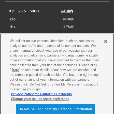
の
先
スポーツランドSUGO
会社案内
頭
観る
会社概要
へ
走る
採用情報
チケット
プライバシーポリシー
We collect unique personal identifiers such as cookies to
リザルト
Cookieポリシー
analyze our traffic and to personalize content and ads. We
コース・施設
サイトマップ
share information about your use of our website with our
analytics and advertising partners, who may combine it with
SUGOで遊ぼう
お問い合わせ
other information that you have provided to them or that they
have collected from your use of their services. Please click
スクール
プレス申請
"
here
" to see more details about how we use cookies and
イベントスケジュール
the retention period of each cookie. You have the right to opt
out of our sharing of your information with our partners.
営業案内・アクセス
Please click [Do Not Sell or Share My Personal Information]
レースオフィシャル
to exercise your right.
Privacy Policy for California Residents
Change your sell or share preference
Do Not Sell or Share My Personal Information
©SUGO. All rights reserved