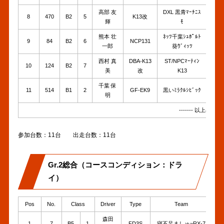
高部 友
DXL 黒青ﾏｰﾁﾆｽ
8
470
B2
5
K13改
1'5
輝
ﾓ
熊本 壮
ﾈｯﾂ千葉ｼｭﾎﾟﾙﾄ
9
84
B2
6
NCP131
1'5
一郎
葵ｳﾞｨｯﾂ
西村 真
DBA-K13
ST/NPCﾏｰﾃｨﾝ
10
124
B2
7
1'5
美
改
K13
千葉 保
11
514
B1
2
GF-EK9
黒いﾐﾗｸﾙｼﾋﾞｯｸ
1'5
明
------- 以上出走 ----
参加台数：11台 出走台数：11台
Gr.2総合（コースコンディション：ドラ
イ）
Pos
No.
Class
Driver
Type
Team
B
森田
1
7
B5
1
FD3S
寝不足ましゅ~RX-7
1