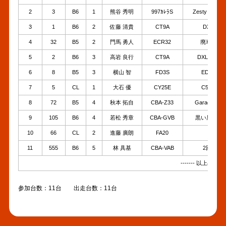
2
3
B6
1
熊谷 秀明
997ｶﾚﾗS
Zesty･ﾒﾃﾞ
3
1
B6
2
佐藤 清貴
CT9A
DXLﾘﾝｸｽ
4
32
B5
2
門馬 勇人
ECR32
廃車復活ｽｶ
5
2
B6
3
高岩 良行
CT9A
DXLﾒﾓﾘｰB
6
8
B5
3
横山 智
FD3S
ED_CAST
7
5
CL
1
大石 優
CY25E
C5 ｺﾙﾍﾞｯ
8
72
B5
4
秋本 拓自
CBA-Z33
Garage441
9
105
B6
4
若松 秀章
CBA-GVB
黒い屋根の白
10
66
CL
2
進藤 廣朗
FA20
青いB
11
555
B6
5
林 具基
CBA-VAB
2回目出場
------- 以上出走 ----
参加台数：11台 出走台数：11台