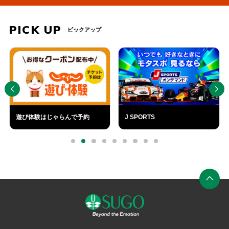
PICK UP
ピックアップ
PREV
NEXT
遊び体験はじゃらんで予約
J SPORTS
外
外
部
部
0
1
2
3
4
5
6
7
8
リ
リ
ン
ン
ク
ク
ペ
ー
ジ