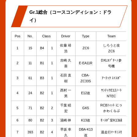
Gr.1総合（コースコンディション：ドラ
イ）
Pos
No.
Class
Driver
Type
Team
Bes
佐藤 靖
しろうと改
1
15
B4
1
ZC6
1'4
浩
ZC6
吉崎 久
DXLｶﾌﾟﾁｰﾉ参
2
11
B1
1
E-EA11R
1'4
善
号機
石田 直
CBA-
3
61
B3
1
ｱｰﾃｯｸ ｽｲｽﾎﾟ
1'4
樹
ZC33S
西村 一
ｻﾝﾃｯｸE12ﾉｰﾄ
4
24
B2
1
E12改
1'4
男
NTEC
千葉 睦
RCBﾌｨｯﾄ にっ
5
71
B2
2
GK5
1'4
宏
かわくらぶ
6
80
B2
3
湯崎 伸
K13改
ﾓｰｽﾎﾟ室K13緑
1'4
早坂 幸
DBA-K13
7
393
B2
4
過走行ﾏｰﾁﾆｽﾓ
1'4
久
改