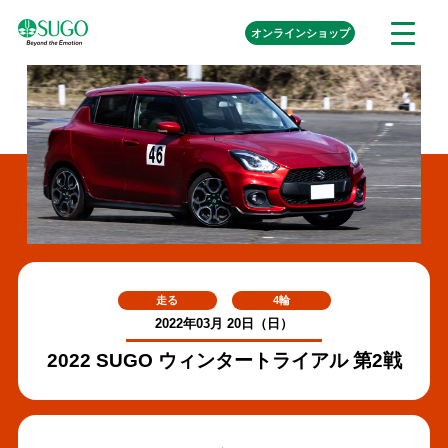
本
外
オンライン
ショップ
メ
文
部
ニ
リ
へ
ュ
ン
ク
移
ー
を
動
開
く
走る
4輪
2022年03月 20日（日）
2022 SUGO ウィンタートライアル 第2戦