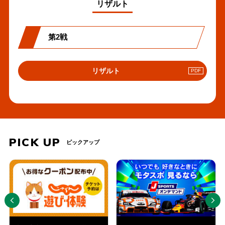
リザルト
第2戦
PDF
リザルト
へ
の
リ
ン
ク
PICK UP
ピックアップ
PREV
NEXT