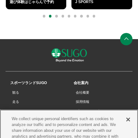
遊び体験はじゃらんで予約
J SPORTS
外
外
部
部
0
1
2
3
4
5
6
7
8
リ
リ
ン
ン
ク
ク
ペ
ー
ジ
の
先
スポーツランドSUGO
会社案内
頭
観る
会社概要
へ
走る
採用情報
チケット
プライバシーポリシー
We collect unique personal identifiers such as cookies to
リザルト
Cookieポリシー
analyze our traffic and to personalize content and ads. We
コース・施設
サイトマップ
share information about your use of our website with our
analytics and advertising partners, who may combine it with