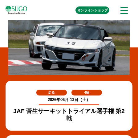
本
外
オンライン
ショップ
メ
文
部
ニ
リ
へ
ュ
ン
ク
移
ー
を
動
開
く
走る
4輪
2026年06月 13日（土）
JAF 菅生サーキットトライアル選手権 第2
戦