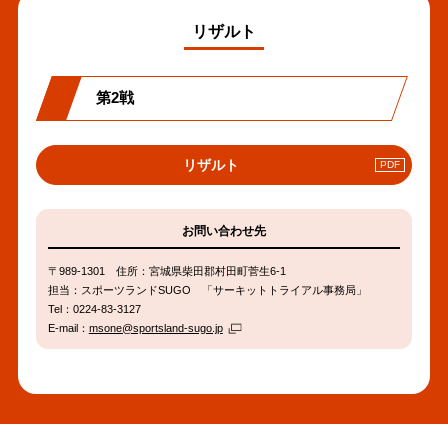
リザルト
第2戦
PDF
リザルト
へ
の
リ
お問い合わせ先
ン
ク
〒989-1301 住所：宮城県柴田郡村田町菅生6-1
担当：スポーツランドSUGO 「サーキットトライアル事務局」
Tel：0224-83-3127
E-mail：
msone@sportsland-sugo.jp