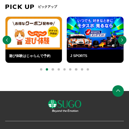
PICK UP
ピックアップ
PREV
NEXT
遊び体験はじゃらんで予約
J SPORTS
外
外
部
部
0
1
2
3
4
5
6
7
8
リ
リ
ン
ン
ク
ク
ペ
ー
ジ
の
先