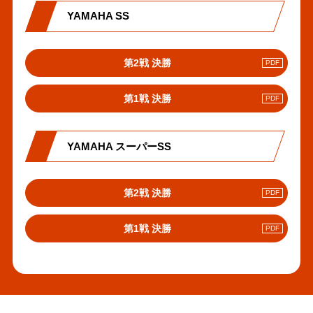
リ
YAMAHA SS
ン
ク
PDF
第2戦 決勝
へ
の
PDF
第1戦 決勝
リ
へ
ン
の
ク
リ
YAMAHA スーパーSS
ン
ク
PDF
第2戦 決勝
へ
の
PDF
第1戦 決勝
リ
へ
ン
の
ク
リ
ン
ク