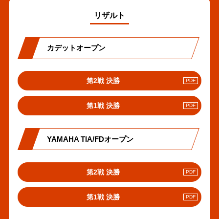
リザルト
カデットオープン
PDF
第2戦 決勝
へ
の
PDF
第1戦 決勝
リ
へ
ン
の
ク
リ
YAMAHA TIA/FDオープン
ン
ク
PDF
第2戦 決勝
へ
の
PDF
第1戦 決勝
リ
へ
ン
の
ク