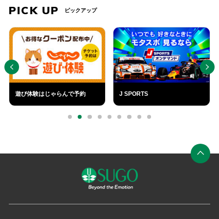
PICK UP
ピックアップ
PREV
NEXT
遊び体験はじゃらんで予約
J SPORTS
外
外
部
部
0
1
2
3
4
5
6
7
8
リ
リ
ン
ン
ク
ク
ペ
ー
ジ
の
先