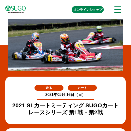
本
外
オンライン
ショップ
メ
文
部
ニ
リ
へ
ュ
ン
ク
移
ー
を
動
開
く
走る
カート
2021年05月 16日（日）
2021 SLカートミーティング SUGOカート
レースシリーズ 第1戦・第2戦