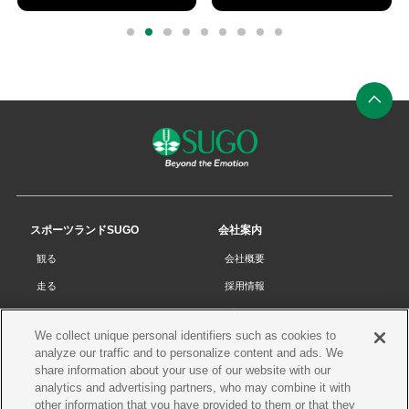
外
外
部
部
0
1
2
3
4
5
6
7
8
リ
リ
ン
ン
ク
ク
ペ
ー
ジ
の
先
スポーツランドSUGO
会社案内
頭
観る
会社概要
へ
走る
採用情報
チケット
プライバシーポリシー
We collect unique personal identifiers such as cookies to
リザルト
Cookieポリシー
analyze our traffic and to personalize content and ads. We
コース・施設
サイトマップ
share information about your use of our website with our
analytics and advertising partners, who may combine it with
SUGOで遊ぼう
お問い合わせ
other information that you have provided to them or that they