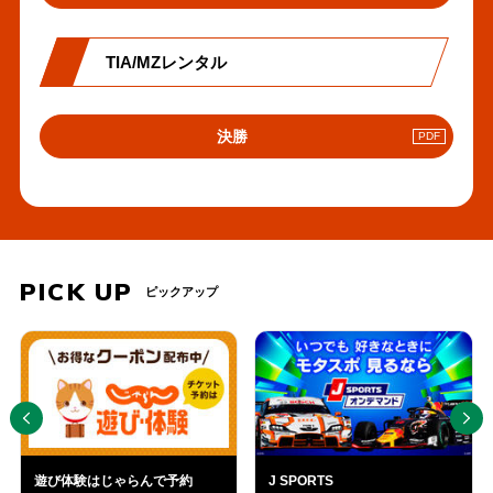
へ
の
リ
TIA/MZレンタル
ン
ク
PDF
決勝
へ
の
リ
ン
ク
PICK UP
ピックアップ
PREV
NEXT
遊び体験はじゃらんで予約
J SPORTS