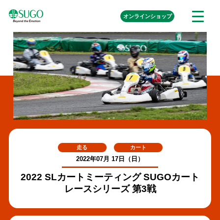
本
外
オンライン
ショップ
メ
文
部
ニ
リ
へ
ュ
ン
ク
移
ー
を
動
開
く
走る
カート
2022年07月 17日（日）
2022 SLカートミーティング SUGOカート
レースシリーズ 第3戦