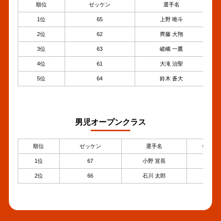
順位
ゼッケン
選手名
1位
65
上野 唯斗
2位
62
齊藤 大翔
3位
63
嵯峨 一鷹
4位
61
大滝 治聖
5位
64
鈴木 蒼大
男児オープンクラス
順位
ゼッケン
選手名
年齢
1位
67
小野 宣長
8
2位
66
石川 太郎
8