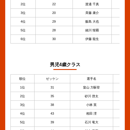
2位
22
渡邊 千真
3
3位
20
斉藤 康介
3
4位
29
飯島 大也
3
5位
28
細川 惺覇
3
6位
30
伊藤 龍生
3
男児4歳クラス
順位
ゼッケン
選手名
年齢
1位
31
畠山 力駆登
4
2位
35
砂川 啓太
4
3位
38
小林 英
4
4位
43
相田 浬
4
5位
39
石川 竜大
4