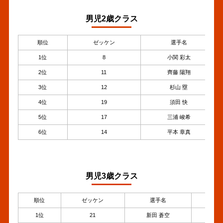
男児2歳クラス
順位
ゼッケン
選手名
1位
8
小関 彩太
2位
11
齊藤 陽翔
3位
12
杉山 塁
4位
19
須田 快
5位
17
三浦 峻希
6位
14
平本 章真
男児3歳クラス
順位
ゼッケン
選手名
年齢
1位
21
新田 蒼空
3