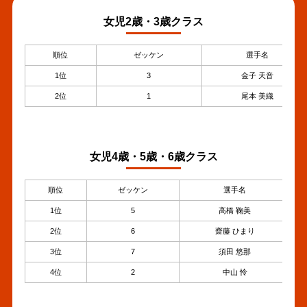
女児2歳・3歳クラス
順位
ゼッケン
選手名
1位
3
金子 天音
2位
1
尾本 美織
女児4歳・5歳・6歳クラス
順位
ゼッケン
選手名
1位
5
高橋 鞠美
2位
6
齋藤 ひまり
3位
7
須田 悠那
4位
2
中山 怜