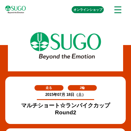
本
外
オンライン
ショップ
メ
文
部
ニ
リ
へ
ュ
ン
ク
移
ー
を
動
開
く
走る
2輪
2015年07月 18日（土）
マルチショート☆ランバイクカップ
Round2