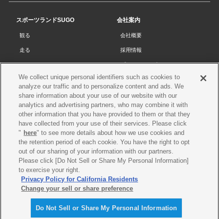
の
先
スポーツランドSUGO
会社案内
頭
観る
会社概要
へ
走る
採用情報
チケット
プライバシーポリシー
We collect unique personal identifiers such as cookies to
リザルト
Cookieポリシー
analyze our traffic and to personalize content and ads. We
コース・施設
サイトマップ
share information about your use of our website with our
analytics and advertising partners, who may combine it with
SUGOで遊ぼう
お問い合わせ
other information that you have provided to them or that they
have collected from your use of their services. Please click
スクール
プレス申請
"
here
" to see more details about how we use cookies and
イベントスケジュール
the retention period of each cookie. You have the right to opt
out of our sharing of your information with our partners.
営業案内・アクセス
Please click [Do Not Sell or Share My Personal Information]
レースオフィシャル
to exercise your right.
Privacy Policy for California Residents
Change your sell or share preference
Do Not Sell or Share My Personal Information
©SUGO. All rights reserved