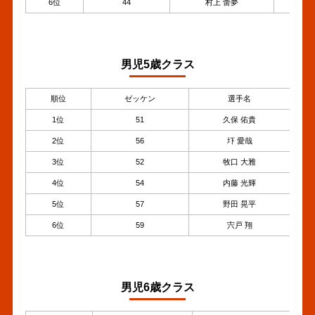
6位
44
村上 蕾夢
4
男児5歳クラス
順位
ゼッケン
選手名
1位
51
久保 佑貴
2位
56
圷 愛哉
3位
52
牧口 大雅
4位
54
内藤 光輝
5位
57
野田 晃平
6位
59
宍戸 翔
男児6歳クラス