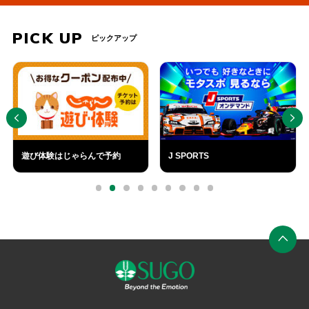
PICK UP
ピックアップ
PREV
NEXT
遊び体験はじゃらんで予約
J SPORTS
外
外
部
部
0
1
2
3
4
5
6
7
8
リ
リ
ン
ン
ク
ク
ペ
ー
ジ