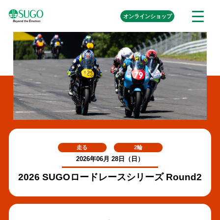
本
外
オンライン
ショップ
メ
文
部
ニ
リ
へ
ュ
ン
ク
移
ー
を
動
開
く
走る
2輪
2026年06月 28日（日）
2026 SUGOロードレースシリーズ Round2