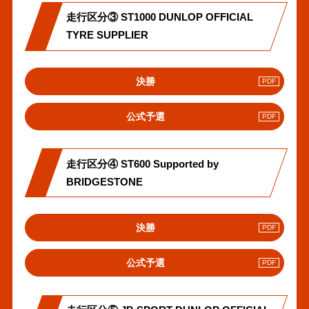
リ
走行区分③ ST1000 DUNLOP OFFICIAL
ン
ク
TYRE SUPPLIER
PDF
決勝
へ
の
PDF
公式予選
リ
へ
ン
の
ク
リ
走行区分④ ST600 Supported by
ン
ク
BRIDGESTONE
PDF
決勝
へ
の
PDF
公式予選
リ
へ
ン
の
ク
リ