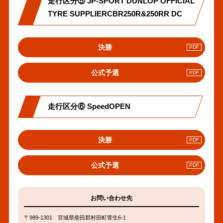
走行区分⑤ JP-SPORT DUNLOP OFFICIAL
ン
ク
TYRE SUPPLIERCBR250R&250RR DC
PDF
決勝
へ
の
PDF
公式予選
リ
へ
ン
の
ク
リ
走行区分⑥ SpeedOPEN
ン
ク
PDF
決勝
へ
の
PDF
公式予選
リ
へ
ン
の
ク
リ
お問い合わせ先
ン
ク
〒989-1301 宮城県柴田郡村田町菅生6-1