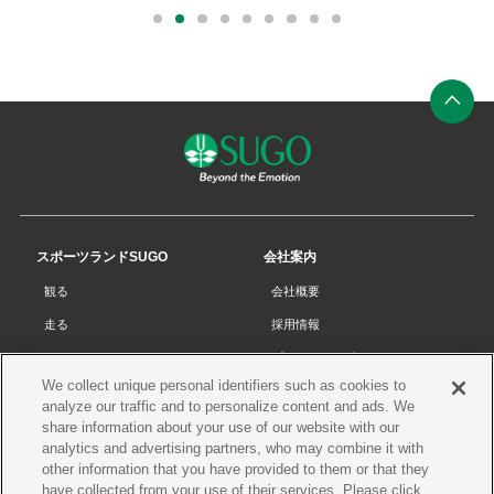
外
外
部
部
0
1
2
3
4
5
6
7
8
リ
リ
ン
ン
ク
ク
ペ
ー
ジ
の
先
スポーツランドSUGO
会社案内
頭
観る
会社概要
へ
走る
採用情報
チケット
プライバシーポリシー
We collect unique personal identifiers such as cookies to
リザルト
Cookieポリシー
analyze our traffic and to personalize content and ads. We
コース・施設
サイトマップ
share information about your use of our website with our
analytics and advertising partners, who may combine it with
SUGOで遊ぼう
お問い合わせ
other information that you have provided to them or that they
have collected from your use of their services. Please click
スクール
プレス申請