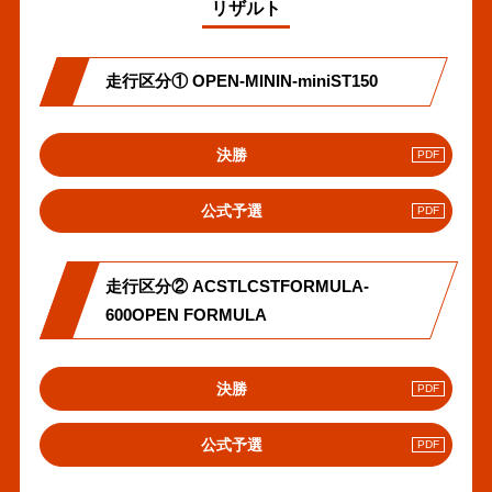
リザルト
走行区分① OPEN-MININ-miniST150
PDF
決勝
へ
の
PDF
公式予選
リ
へ
ン
の
ク
リ
走行区分② ACSTLCSTFORMULA-
ン
ク
600OPEN FORMULA
PDF
決勝
へ
の
PDF
公式予選
リ
へ
ン
の
ク