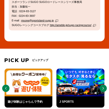
スポーツランドSUGO SUGOロードレースシリーズ事務局
担当：加藤祐一
電話 : 0224-83-3127
FAX : 0224-83-3697
E-mail :
msone@sportsland-sugo.jp
SUGOレーシングコースブログ
http://ameblo.jp/sugo-racingcourse/
PICK UP
ピックアップ
PREV
NEXT
遊び体験はじゃらんで予約
J SPORTS