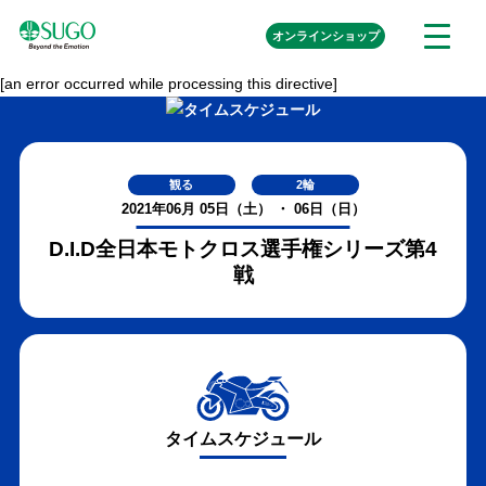
本
外
オンライン
ショップ
メ
文
部
ニ
リ
へ
ュ
ン
[an error occurred while processing this directive]
ク
移
ー
を
動
開
く
観る
2輪
2021年06月 05日（土） ・ 06日（日）
D.I.D全日本モトクロス選手権シリーズ第4
戦
タイムスケジュール