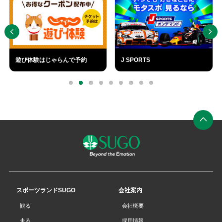
遊び体験はじゃらんで予約
J SPORTS
外
外
部
部
0
1
2
3
4
5
6
7
8
リ
リ
ン
ン
ク
ク
ペ
ー
ジ
の
先
スポーツランドSUGO
会社案内
頭
観る
会社概要
へ
走る
採用情報