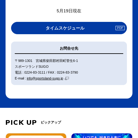
5月19日現在
PDF
タイムスケジュール
へ
の
リ
お問合せ先
ン
ク
〒989-1301 宮城県柴田郡村田町菅生6-1
スポーツランドSUGO
電話 : 0224-83-3111 / FAX : 0224-83-3790
E-mail :
info@sportsland-sugo.jp
PICK UP
ピックアップ
PREV
NEXT