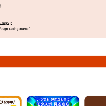
部
-sugo.jp
p/sugo-racingcourse/