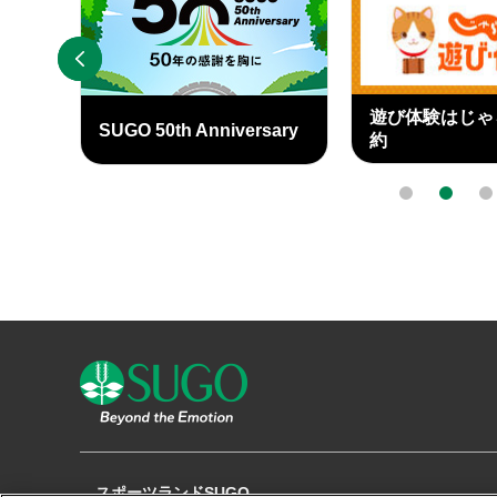
PREV
遊び体験はじゃらんで予
J SPORTS
ary
約
外
外
部
部
0
1
2
リ
リ
ン
ン
ク
ク
スポーツランドSUGO