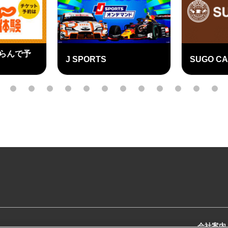
SUGO
SUGO CAFÉ
ふるさと
外
部
3
4
5
6
7
8
9
10
11
12
13
14
リ
ン
ク
会社案内