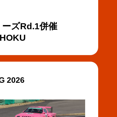
ー
ア
ト
す
す
る
る
ーズRd.1併催
OHOKU
 2026