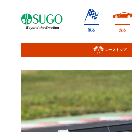
本
文
へ
移
観る
走る
動
レーストップ