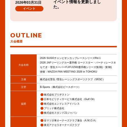
イベント情報を更新しまし
2026年03月31日
た。
イベント
イベント案内を更新しまし
2026年03月15日
た。
イベント
OUTLINE
大会概要
大会概要を更新しました。
2026年03月05日
その他
2026 SUGOチャンピオンカップレースシリーズRd.1
2026 JAFツーリングカー選手権 ロードスター・パーティレースⅢ ジャパ
大会名称
イベント概要を公開しまし
もてぎ・菅生スーパーFJ/FJ1500選手権シリーズ第2戦・第3戦
2026年03月03日
併催：MAZDA FAN MEETING 2026 in TOHOKU
た。
イベント
主催
株式会社菅生 /菅生レーシングスポーツクラブ（SRSC）
主管
B-Sports（株式会社ビースポーツ）
■ MAZDA FAN MEETING
2026年03月03日
株式会社ブリヂストン
イベント
日本モビリティサービス株式会社（Gulf Oil）
協賛
株式会社エンドレスアドバンス
ブリッド株式会社
株式会社スタンド21ジャパン
全マツダ車オーナーズクラブ連合（A.M.O.A）
東北アクセラオーナーズクラブ