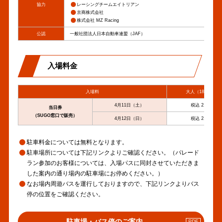
協力
レーシングチームエイトリアン
京商株式会社
株式会社 MZ Racing
公認
一般社団法人日本自動車連盟（JAF）
入場料金
入場料
大人（18歳以上）
4月11日（土）
税込 2,400円
当日券
（SUGO窓口で販売）
4月12日（日）
税込 2,400円
駐車料金については無料となります。
駐車場所については下記リンクよりご確認ください。（パレード
ラン参加のお客様については、入場パスに同封させていただきま
した案内の通り場内の駐車場にお停めください。）
なお場内周遊バスを運行しておりますので、下記リンクよりバス
停の位置をご確認ください。
PDF
駐車場・バス停のご案内