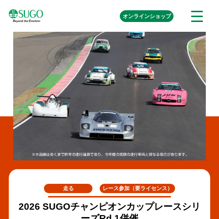
本
外
オンライン
ショップ
メ
文
部
ニ
リ
へ
ュ
ン
ク
移
ー
を
動
開
く
走る
レース参加（要ライセンス）
2026 SUGOチャンピオンカップレースシリ
ーズRd.1併催