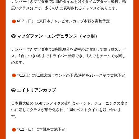
ナンバー付きマツダ車で1 周のタイムを競うタイムアタック競技。幅
広いクラス分けで、多くの人に表彰されるチャンスがあります。
4/12（日）に東日本チャンピオンカップ本戦を実施予定
③ マツダファン・エンデュランス（マツ耐）
ナンバー付きマツダ車で2時間30分を途中の給油無しで競う耐久レー
ス。1台につき4名までドライバー登録でき、1人でもチームでも楽し
めます。
4/11(土)に第1戦宮城ラウンドの予選/決勝を2レース制で実施予定
④ エイトリアンカップ
日本最大級のRX-8ワンメイクの走行会イベント。チューニングの度合
いに応じてクラスが細分化され、1周のベストタイムを競い合いま
す。
4/12（日）に本戦を実施予定