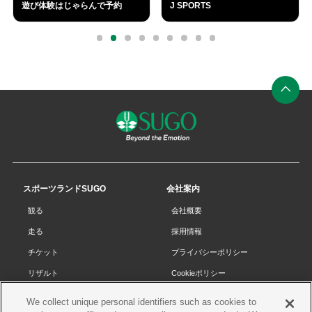
J SPORTS
SUGO CAFÉ
外
部
0
1
2
3
4
5
6
7
8
リ
ン
ク
ペ
ー
ジ
の
先
スポーツランドSUGO
会社案内
頭
観る
会社概要
へ
走る
採用情報
チケット
プライバシーポリシー
リザルト
Cookieポリシー
コース・施設
サイトマップ
We collect unique personal identifiers such as cookies to