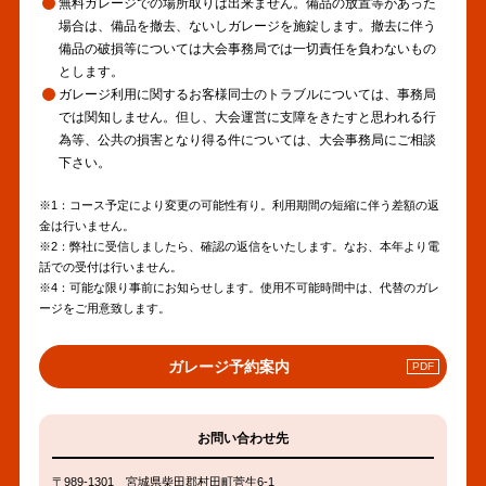
無料ガレージでの場所取りは出来ません。備品の放置等があった
場合は、備品を撤去、ないしガレージを施錠します。撤去に伴う
備品の破損等については大会事務局では一切責任を負わないもの
とします。
ガレージ利用に関するお客様同士のトラブルについては、事務局
では関知しません。但し、大会運営に支障をきたすと思われる行
為等、公共の損害となり得る件については、大会事務局にご相談
下さい。
※1：コース予定により変更の可能性有り。利用期間の短縮に伴う差額の返
金は行いません。
※2：弊社に受信しましたら、確認の返信をいたします。なお、本年より電
話での受付は行いません。
※4：可能な限り事前にお知らせします。使用不可能時間中は、代替のガレ
ージをご用意致します。
PDF
ガレージ予約案内
へ
の
リ
お問い合わせ先
ン
ク
〒989-1301 宮城県柴田郡村田町菅生6-1