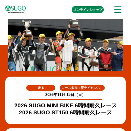
本
外
オンライン
ショップ
メ
文
部
ニ
リ
へ
ュ
ン
ク
移
ー
を
動
開
く
走る
レース参加（要ライセンス）
2026年11月 15日（日）
2026 SUGO MINI BIKE 6時間耐久レース
2026 SUGO ST150 6時間耐久レース