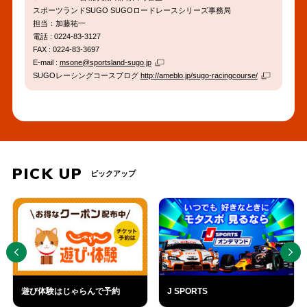
スポーツランドSUGO SUGOロードレースシリーズ事務局
担当：加藤祐一
電話 : 0224-83-3127
FAX : 0224-83-3697
E-mail :
msone@sportsland-sugo.jp
SUGOレーシングコースブログ
http://ameblo.jp/sugo-racingcourse/
PICK UP
ピックアップ
PREV
NEXT
遊び体験はじゃらんで予約
J SPORTS