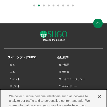
外
外
部
部
0
1
2
3
4
5
6
7
8
リ
リ
ン
ン
ク
ク
ペ
ー
ジ
の
先
スポーツランドSUGO
会社案内
頭
観る
会社概要
へ
走る
採用情報
チケット
プライバシーポリシー
リザルト
Cookieポリシー
コース・施設
サイトマップ
We collect unique personal identifiers such as cookies to
analyze our traffic and to personalize content and ads. We
SUGOで遊ぼう
お問い合わせ
share information about your use of our website with our