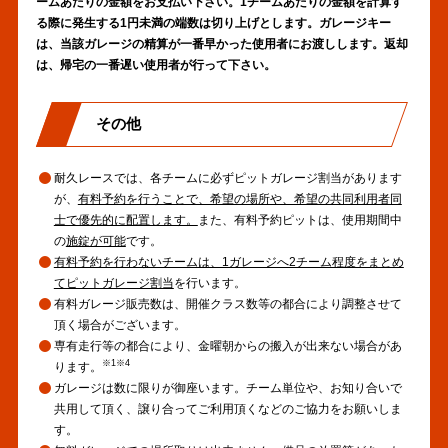
ームあたりの金額をお支払い下さい。1チームあたりの金額を計算す
る際に発生する1円未満の端数は切り上げとします。ガレージキー
は、当該ガレージの精算が一番早かった使用者にお渡しします。返却
は、帰宅の一番遅い使用者が行って下さい。
その他
耐久レースでは、各チームに必ずピットガレージ割当があります
が、
有料予約を行うことで、希望の場所や、希望の共同利用者同
士で優先的に配置します。
また、有料予約ピットは、使用期間中
の
施錠が可能
です。
有料予約を行わないチームは、1ガレージへ2チーム程度をまとめ
てピットガレージ割当
を行います。
有料ガレージ販売数は、開催クラス数等の都合により調整させて
頂く場合がございます。
専有走行等の都合により、金曜朝からの搬入が出来ない場合があ
※1※4
ります。
ガレージは数に限りが御座います。チーム単位や、お知り合いで
共用して頂く、譲り合ってご利用頂くなどのご協力をお願いしま
す。