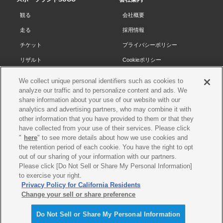
頭
観る
会社概要
へ
走る
採用情報
チケット
プライバシーポリシー
リザルト
Cookieポリシー
コース・施設
サイトマップ
We collect unique personal identifiers such as cookies to
analyze our traffic and to personalize content and ads. We
SUGOで遊ぼう
お問い合わせ
share information about your use of our website with our
スクール
プレス申請
analytics and advertising partners, who may combine it with
other information that you have provided to them or that they
イベントスケジュール
have collected from your use of their services. Please click
営業案内・アクセス
"
here
" to see more details about how we use cookies and
the retention period of each cookie. You have the right to opt
レースオフィシャル
out of our sharing of your information with our partners.
Please click [Do Not Sell or Share My Personal Information]
to exercise your right.
各種レース情報
Privacy Policy for California Residents
©SUGO. All rights reserved
Change your sell or share preference
ムービー&フォトギャラリー
Do Not Sell or Share My Personal Information
レーストップ
エントリー