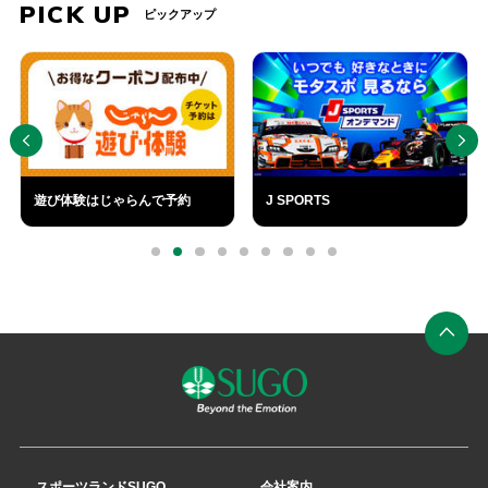
ト
PICK UP
ピックアップ
で
送
PREV
NEXT
信
す
る
遊び体験はじゃらんで予約
J SPORTS
外
外
部
部
0
1
2
3
4
5
6
7
8
リ
リ
ン
ン
ク
ク
ペ
ー
ジ
の
先
スポーツランドSUGO
会社案内