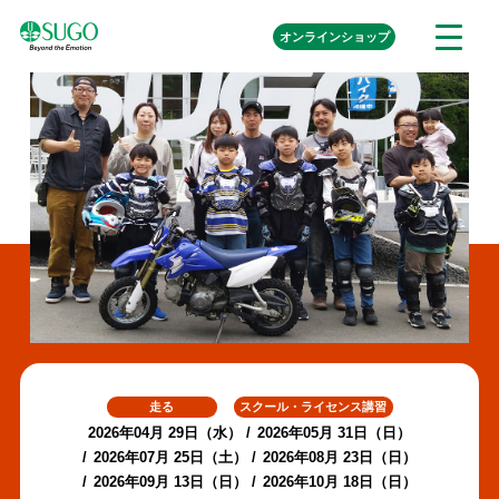
本
外
オンライン
ショップ
メ
文
部
ニ
リ
へ
ュ
ン
ク
移
ー
を
動
開
く
走る
スクール・ライセンス講習
2026年04月 29日（水）
2026年05月 31日（日）
2026年07月 25日（土）
2026年08月 23日（日）
2026年09月 13日（日）
2026年10月 18日（日）