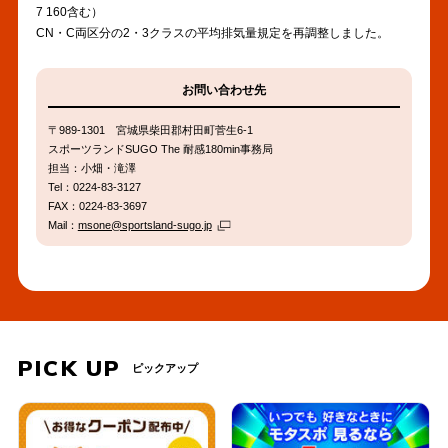
7 160含む）
CN・C両区分の2・3クラスの平均排気量規定を再調整しました。
お問い合わせ先
〒989-1301 宮城県柴田郡村田町菅生6-1
スポーツランドSUGO The 耐感180min事務局
担当：小畑・滝澤
Tel：0224-83-3127
FAX：0224-83-3697
Mail：
msone@sportsland-sugo.jp
PICK UP
ピックアップ
PREV
NEXT