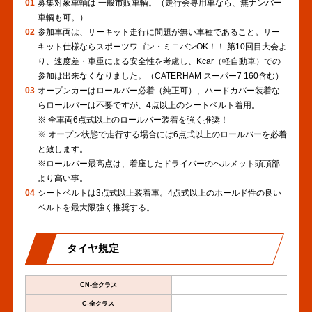
01
募集対象車輌は 一般市販車輌。（走行会専用車なら、無ナンバー
車輌も可。）
02
参加車両は、サーキット走行に問題が無い車種であること。サー
キット仕様ならスポーツワゴン・ミニバンOK！！ 第10回目大会よ
り、速度差・車重による安全性を考慮し、Kcar（軽自動車）での
参加は出来なくなりました。（CATERHAM スーパー7 160含む）
03
オープンカーはロールバー必着（純正可）、ハードカバー装着な
らロールバーは不要ですが、4点以上のシートベルト着用。
※ 全車両6点式以上のロールバー装着を強く推奨！
※ オープン状態で走行する場合には6点式以上のロールバーを必着
と致します。
※ロールバー最高点は、着座したドライバーのヘルメット頭頂部
より高い事。
04
シートベルトは3点式以上装着車。4点式以上のホールド性の良い
ベルトを最大限強く推奨する。
タイヤ規定
CN-全クラス
C-全クラス
Sタ