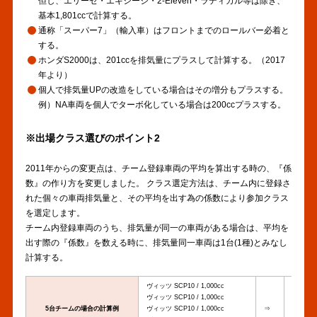
但し、エリーゼ・エキシージ・2‐Eleven・ラディカル等は除き、
基本1,801ccで計算する。
通称「スーパー7」（輸入車）はフロントまでのロールバー必着と
する。
ホンダS2000は、201ccを排気量にプラスして計算する。（2017
年より）
個人で排気量UPの改造をしている場合はその増分もプラスする。
例）NA車両を個人でターボ化している場合は200ccプラスする。
※出場クラス選びのポイント2
2011年からの変更点は、チーム登録車両の平均を算出する時の、『係
数』の作り方を変更しました。 クラス選定方法は、チーム内に登録さ
れた個々の車両排気量と、その平均を出す為の係数により参加クラス
を選定します。
チーム内登録車両のうち、排気量が同一の車両がある場合は、平均を
出す際の『係数』を数える時に、排気量同一車両は1台(1種)とみなし
計算する。
ヴィッツ SCP10 / 1,000cc
この場合
ヴィッツ SCP10 / 1,000cc
平均を出
5台チームの場合の計算例
ヴィッツ SCP10 / 1,000cc
⇒
従って計算式