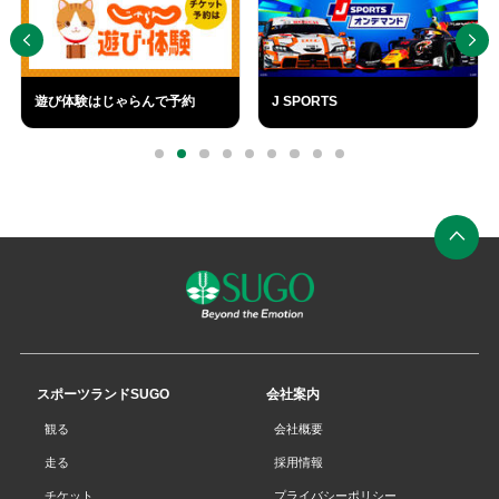
SUGO
SUGO CAFÉ
ふるさと納税
外
部
0
1
2
3
4
5
6
7
8
リ
ン
ク
ペ
ー
ジ
の
先
スポーツランドSUGO
会社案内
頭
観る
会社概要
へ
走る
採用情報
チケット
プライバシーポリシー