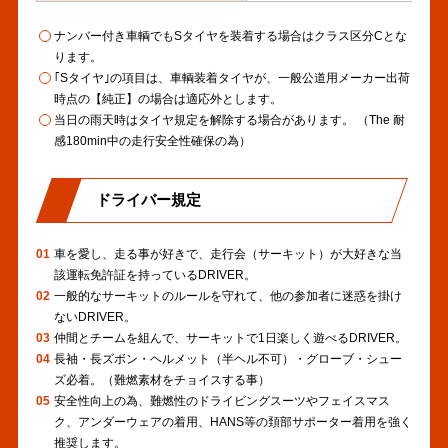
ナンバー付き車輌でもSタイヤを装着する場合はクラス区分Cとな
ります。
｢Sタイヤ｣の項目は、車輌装着タイヤが、一般公道用メーカー出荷
時点の【純正】の場合は適応外とします。
当日の雨天時はタイヤ規定を解除する場合があります。 （The 耐
感180min中の走行安全性確保の為）
ドライバー規定
01
車を愛し、走る事が好きで、走行会（サーキット）が大好きな当
該運転免許証を持っているDRIVER。
02
一般的なサーキットのルールを守れて、他の参加者に迷惑を掛け
ないDRIVER。
03
仲間とチームを組んで、サーキットで1日楽しく遊べるDRIVER。
04
長袖・長ズボン・ヘルメット（半ヘル不可）・グローブ・シュー
ズ必着。（難燃素材をチョイスする事）
05
安全性向上の為、難燃性のドライビングスーツやフェイスマス
ク、アンダーウェアの着用、HANS等の頚部サポーター着用を強く
推奨します。