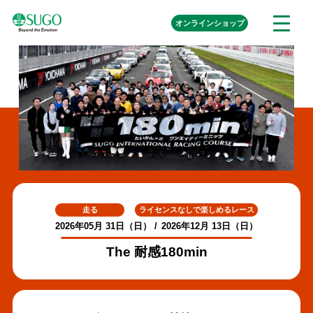
本
外
オンライン
ショップ
メ
文
部
ニ
リ
へ
ュ
ン
ク
移
ー
を
動
開
く
走る
ライセンスなしで楽しめるレース
2026年05月 31日（日）
2026年12月 13日（日）
The 耐感180min