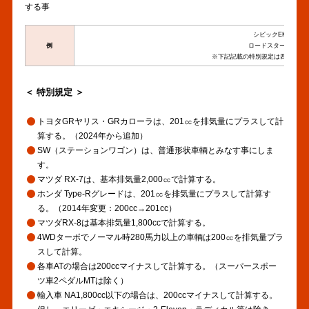
する事
シビックEK9の場合 1,
例
ロードスターNBの場合 1
※下記記載の特別規定は四捨五入
＜ 特別規定 ＞
トヨタGRヤリス・GRカローラは、201㏄を排気量にプラスして計
算する。（2024年から追加）
SW（ステーションワゴン）は、普通形状車輌とみなす事にしま
す。
マツダ RX-7は、基本排気量2,000㏄で計算する。
ホンダ Type-Rグレードは、201㏄を排気量にプラスして計算す
る。（2014年変更：200cc→201cc）
マツダRX-8は基本排気量1,800ccで計算する。
4WDターボでノーマル時280馬力以上の車輌は200㏄を排気量プラ
スして計算。
各車ATの場合は200ccマイナスして計算する。（スーパースポー
ツ車2ペダルMTは除く）
輸入車 NA1,800cc以下の場合は、200ccマイナスして計算する。