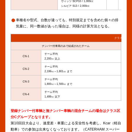
ヴィッツ SCP10 / 1,000cc
このチー
シルビア S13 / 2,000cc
車種名や型式、台数が違っても、特別規定までを含めた個々の排
気量に、同一数値があった場合は、同様の計算方法となる。
クラス分け
ナンバー付車両のみで結成されたチーム
チーム平均
CN-1
2,200㏄ 以上
チーム平均
CN-2
2,199㏄～1,801㏄ まで
チーム平均
CN-3
1,800㏄～1,500㏄ まで
チーム平均
CN-4
1,499㏄ 以下
登録ナンバー付車輌と無ナンバー車輌の混合チームの場合はクラス区
分Cグループとなります。
第10回目大会より、速度差・車重による安全性を考慮し、Kcar（軽自
動車）での参加は出来なくなっております。（CATERHAM スーパー