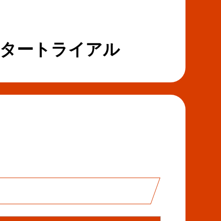
ー
ア
ト
す
す
る
る
ンタートライアル