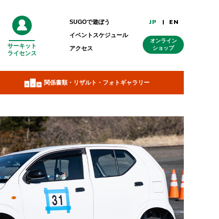
JP
EN
SUGOで遊ぼう
イベントスケジュール
オンライン
サーキット
外
アクセス
ショップ
ライセンス
部
リ
ン
ク
関係書類・リザルト・フォトギャラリー