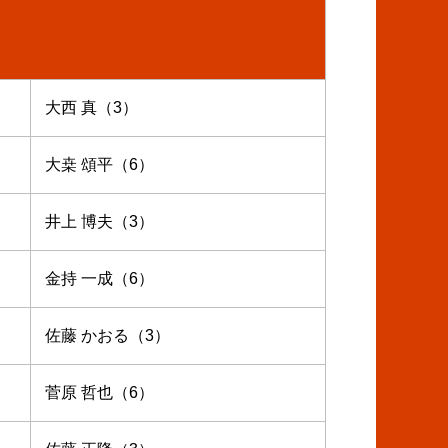
大西 真（3）
大桒 頌平（6）
井上 博夫（3）
金持 一成（6）
佐藤 かおる（3）
菅原 哲也（6）