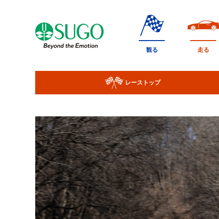
本
文
へ
移
観る
走る
動
レーストップ