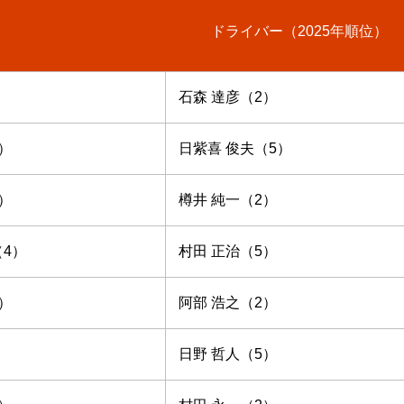
ドライバー（2025年順位）
石森 達彦（2）
）
日紫喜 俊夫（5）
）
樽井 純一（2）
（4）
村田 正治（5）
）
阿部 浩之（2）
日野 哲人（5）