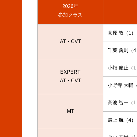
2026年
参加クラス
菅原 敦（1）
AT・CVT
千葉 義則（4
小畑 慶止（1
EXPERT
AT・CVT
小野寺 大輔
髙波 智一（1
MT
最上 航（4）