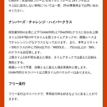
ClassⅢ：水油冷鉄フレーム 空冷アルミフレーム 18インチ以上
※上記に該当しない車両については一度、2Fun事務局までお問い合わ
せください。
ナンバーズ・チャレンジ・ハイパークラス
排気量500ccを境に上下｢Under500｣と｢Over500｣クラスに分かれ上限
タイム1分47秒の中でタイムを競うタイムアタックや、模擬レースま
でチャレンジングなクラスとなっております。 また、本年よりＯｖｅ
ｒ500クラスの中に750cc以下の「MIDDLE」、751cc以上の「BIG」
のクラスを設定致します。
上限タイム1分47秒を超えた場合、タイムアタックでは超えた記録を
無効とする。
模擬レースで予選、決勝ともに超えた場合章典外と致します。
Under500エキスパートは上限タイムのペナルティはありません。
フリー走行
フリー走行はマイバイクで、専用走行枠を好きなように走ることがで
きます。