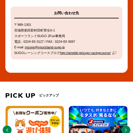
お問い合わせ先
〒989-1301
宮城県柴田郡村田町菅生6-1
スポーツランドSUGO 2Fun事務局
電話 : 0224-83-3127 / FAX : 0224-83-3697
メ
E-mail :
msone@sportsland-sugo.jp
ー
外
SUGOレーシングコースブログ
http://ameblo.jp/sugo-racingcourse/
リ
部
ン
リ
グ
ン
ソ
ク
フ
ト
で
PICK UP
ピックアップ
送
信
PREV
NEXT
す
る