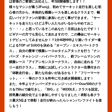
は皆様のご要望にお応えし、年3回開催致します！！
様々なマシンが集う2Funは、初めてサーキット走行を楽しむ初
心者の方から、
本格的な模擬レースを楽しめるクラスまで、幅
広いバイクファンの皆様に参加いただく事ができます。
「サー
キットを走りたいけど上手い人たちがいるからやめておこ
う・・・」と思っているそこのあなた！
主役はあなたです！！
ビギナーの方でも安心して走れますので、この機会にサーキッ
トデビューしてみませんか！？
1分46秒999より速いライダー達
によるTOP of SUGOを決める「オープン・エキスパートクラ
ス」、
自分の愛車で模擬レースorタイムアタックを行う「ナン
バーズ・チャレンジ・ハイパークラス」、
鉄フレームマシンの
模擬レース「アイアンモンスタークラス」、
自由に走れる「フ
リー走行クラス」、
気軽にお試しインストラクター先導付きの
「体験走行会」、
新たな出会いがあるかも！？「フリーマーケ
ット」
・・・等のクラスを昨年に引き続き開催致します！
また、今年よりナンバーズチャレンジ･ハイパーOver500のクラ
スを750ccで線引きし、
「BIG」と「MIDDLE」クラスを設定。
排気量の細分化でより参加しやすくなりました！表彰も各クラ
ス最大5位まで表彰！
走行が終わったらシャンパンファイトを楽
しもう！