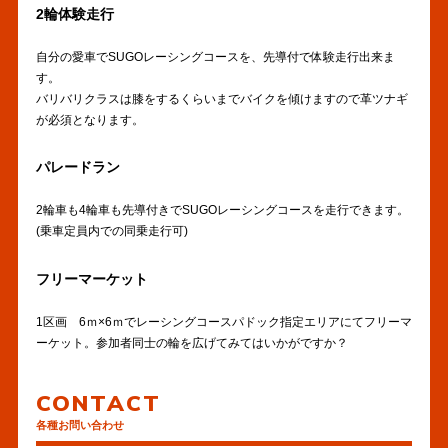
2輪体験走行
自分の愛車でSUGOレーシングコースを、先導付で体験走行出来ま
す。
バリバリクラスは膝をするくらいまでバイクを傾けますので革ツナギ
が必須となります。
パレードラン
2輪車も4輪車も先導付きでSUGOレーシングコースを走行できます。
(乗車定員内での同乗走行可)
フリーマーケット
1区画 6ｍ×6ｍでレーシングコースパドック指定エリアにてフリーマ
ーケット。参加者同士の輪を広げてみてはいかがですか？
CONTACT
各種お問い合わせ