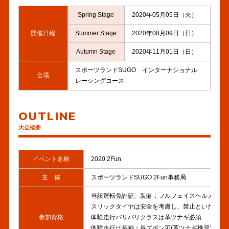
Spring Stage
2020年05月05日（火）
開催日程
Summer Stage
2020年08月09日（日）
Autumn Stage
2020年11月01日（日）
スポーツランドSUGO インターナショナル
会場
レーシングコース
OUTLINE
大会概要
イベント名称
2020 2Fun
主 催
スポーツランドSUGO 2Fun事務局
当該運転免許証、装備：フルフェイスヘルメット
スリックタイヤは安全を考慮し、禁止といたしま
参加資格
体験走行バリバリクラスは革ツナギ必須
体験走行は長袖・長ズボン可(革ツナギ推奨)