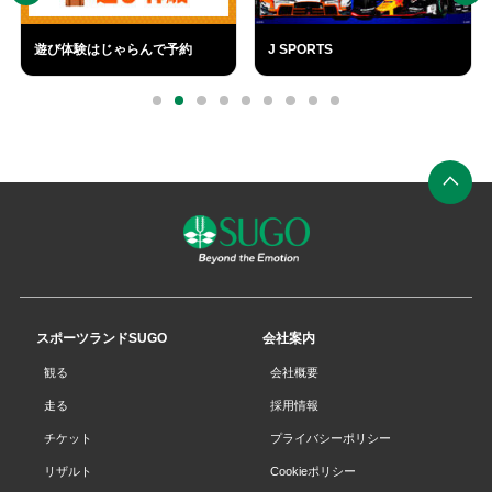
で予約
J SPORTS
SUGO CAFÉ
外
部
0
1
2
3
4
5
6
7
8
リ
ン
ク
ペ
ー
ジ
の
先
スポーツランドSUGO
会社案内
頭
観る
会社概要
へ
走る
採用情報
チケット
プライバシーポリシー
リザルト
Cookieポリシー