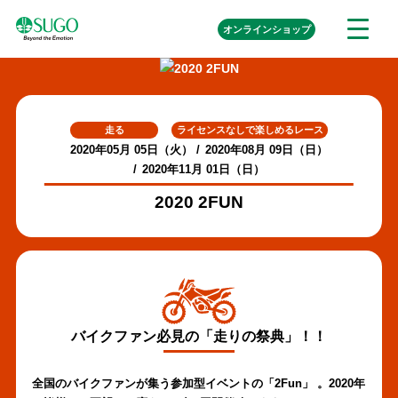
本
外
オンライン
ショップ
メ
文
部
ニ
リ
へ
ュ
ン
ク
移
ー
を
動
開
く
走る
ライセンスなしで楽しめるレース
2020年05月 05日（火）
2020年08月 09日（日）
2020年11月 01日（日）
2020 2FUN
バイクファン必見の「走りの祭典」！！
全国のバイクファンが集う参加型イベントの「2Fun」 。
2020年