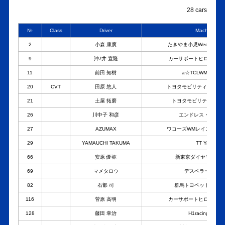
28 cars
№
Class
Driver
Machine
2
小森 康廣
たきやま小児Wedsワコーズ
9
沖ﾉ井 宣隆
カーサポートヒロML制動屋
11
前田 知樹
a☆TCLWMDjacYar
20
CVT
田原 悠人
トヨタモビリティ神奈川Yar
21
土屋 拓磨
トヨタモビリティ神奈川Y
26
川中子 和彦
エンドレス・TP・Yar
27
AZUMAX
ワコーズWMレイズTスポHPI
29
YAMAUCHI TAKUMA
TT Yaris
66
安原 優弥
新東京ダイヤモンドμYa
69
マメタロウ
デスペラードYari
82
石部 司
群馬トヨペットRiNoa Y
116
菅原 高明
カーサポートヒロML制動屋
128
藤田 幸治
H1racing Yaris