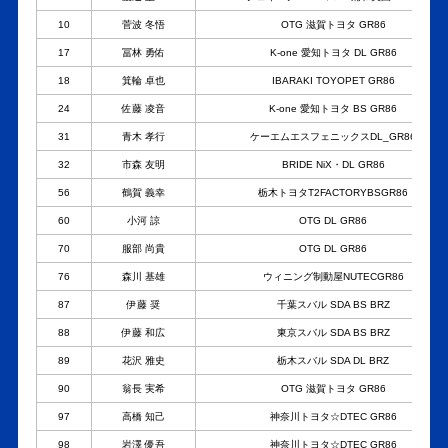
10
菅波 冬悟
OTG 滋賀トヨタ GR86
17
冨林 勇佑
K-one 愛知トヨタ DL GR86
18
箕輪 卓也
IBARAKI TOYOPET GR86
24
佐藤 凌音
K-one 愛知トヨタ BS GR86
31
青木 孝行
ケーエムエスフェニックスDL_GR86
32
市森 友明
BRIDE NiX・DL GR86
56
鶴賀 義幸
栃木トヨタT2FACTORYBSGR86
60
小河 諒
OTG DL GR86
70
服部 尚貴
OTG DL GR86
76
森川 基雄
ウィニング制動屋NUTECGR86
87
伊藤 奨
千葉スバル SDA BS BRZ
88
伊藤 和広
東京スバル SDA BS BRZ
89
花沢 雅史
栃木スバル SDA DL BRZ
90
翁長 実希
OTG 滋賀トヨタ GR86
97
高橋 知己
神奈川トヨタ☆DTEC GR86
98
岩澤 優吾
神奈川トヨタ☆DTEC GR86