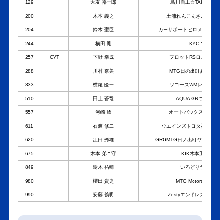
129
大友 裕一郎
鳥川自工☆TAKAMA☆Y
200
木本 義之
土浦れんこんさんチームYY
204
鈴木 聖臣
カーサポートヒロメイク開発技
244
横田 剛
KYC Yaris
257
CVT
下野 幸成
プロットRSロゴスYari
288
川村 奈美
MTG日の出町あらかん!Y
333
横尾 優一
ワコーズWMレイズHPIY
510
田上 蒼竜
AQUA GRつくば Yar
557
河崎 峰
オートバックス G-7AS Y
611
石渡 修二
ウエインズトヨタ神奈川プロμ
620
江田 秀雄
GRGMTG日ノ出町ヤリスあさま6
675
木本 弟ニ守
KIK木本工業Yaris
849
鈴木 祐輔
いろどりラボYari
980
櫻田 貴史
MTG MotorsportsYa
990
安藤 義明
Zestyエンドレス スノコ 