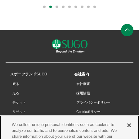
外
部
0
1
2
3
4
5
6
7
8
リ
ン
ク
ペ
ー
ジ
の
先
スポーツランドSUGO
会社案内
頭
観る
会社概要
へ
走る
採用情報
チケット
プライバシーポリシー
リザルト
Cookieポリシー
コース・施設
サイトマップ
We collect unique personal identifiers such as cookies to
analyze our traffic and to personalize content and ads. We
SUGOで遊ぼう
お問い合わせ
share information about your use of our website with our