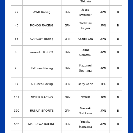
Shibata
M
Jesse
27
AWD Racing
JPN
JPN
B
Swinimer
Yorikatsu
45
PONOS RACING
JPN
JPN
B
Tsujiko
C
66
CARGUY Racing
JPN
Kazuki Ota
JPN
B
Tadao
88
miracolo TOKYO
JPN
JPN
B
Uematsu
Y
Kazunori
96
K-Tunes Racing
JPN
JPN
B
Suenaga
S
97
K-Tunes Racing
JPN
Betty Chen
TPE
B
181
NORIK RACING
JPN
NORIK
JPN
B
Masaaki
360
RUNUP SPORTS
JPN
JPN
B
Nishikawa
Yusaku
555
MAEZAWA RACING
JPN
JPN
B
Maezawa
Y