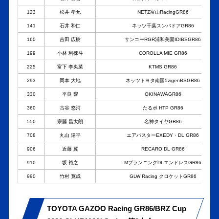
123
松井 孝允
NETZ富山RacingGR86
141
石井 和仁
ネッツ千葉スンバドアGR86
160
吉田 広樹
サンコーRGR浦和美園IDIBSGR86
199
小林 利徠斗
COROLLA MIE GR86
225
富下 李央菜
KTMS GR86
293
岡本 大地
ネッツトヨタ南国5zigenBSGR86
330
平良 響
OKINAWAGR86
360
古谷 悠河
たるポ HTP GR86
550
宗藤 昌太朗
名神タイヤGR86
708
丸山 陽平
エアバスターEXEDY・DL GR86
906
近藤 翼
RECARO DL GR86
910
坂 裕之
MプランニングDLエンドレスGR86
990
竹村 寛成
GLW Racing クロケットGR86
TOYOTA GAZOO Racing GR86/BRZ Cup