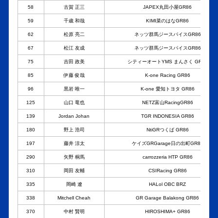
58
古賀 正三
JAPEX丸田小屋GR86
59
千歳 和哉
KIMI菜のはなGR86
62
松原 亮二
ネッツ群馬ジースパイスGR86
67
松江 友成
ネッツ群馬ジースパイスGR86
75
吉田 政美
シティーオートYMS まんさく GR86
85
伊藤 俊哉
K-one Racing GR86
96
黒岩 唯一
K-one 愛知トヨタ GR86
125
山口 竜也
NETZ富山RacingGR86
139
Jordan Johan
TGR INDONESIA GR86
180
野上 浩司
NtiGRつくば GR86
197
藤井 涼太
ケイズGRGarage日の出町GR86
290
矢野 桐馬
carrozzeria HTP GR86
310
岡田 友輔
CSIRacing GR86
335
岡崎 遼
HALol OBC BRZ
338
Mitchell Cheah
GR Garage Balakong GR86
370
中村 賢明
HIROSHIMA+ GR86