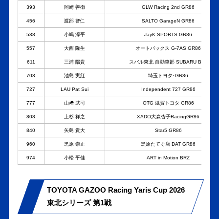
393
岡崎 善衛
GLW Racing 2nd GR86
456
渡部 智仁
SALTO GarageN GR86
538
小嶋 淳平
JayK SPORTS GR86
557
大西 隆生
オートバックス G-7AS GR86
611
三浦 陽貴
スバル東北 自動車部 SUBARU BRZ
703
池島 実紅
埼玉トヨタ･GR86
727
LAU Pat Sui
Independent 727 GR86
777
山﨑 武司
OTG 滋賀トヨタ GR86
808
上杉 祥之
XADO大森杏子RacingGR86
840
矢島 貴大
Star5 GR86
960
黒原 崇正
黒原たてぐ店 DAT GR86
974
小松 平佳
ART in Motion BRZ
TOYOTA GAZOO Racing Yaris Cup 2026
東北シリーズ 第1戦