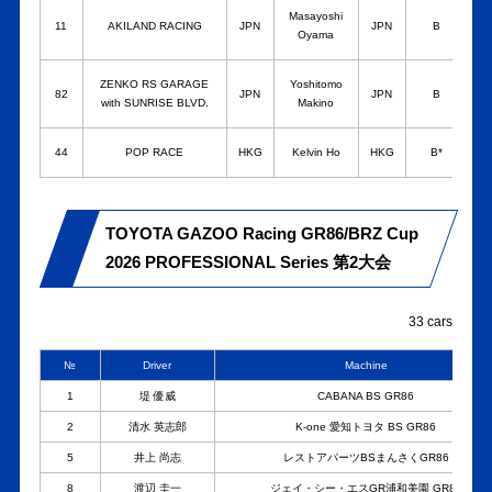
Masayoshi
11
AKILAND RACING
JPN
JPN
B
Oyama
K
ZENKO RS GARAGE
Yoshitomo
82
JPN
JPN
B
with SUNRISE BLVD.
Makino
44
POP RACE
HKG
Kelvin Ho
HKG
B*
TOYOTA GAZOO Racing GR86/BRZ Cup
2026 PROFESSIONAL Series 第2大会
33 cars
№
Driver
Machine
1
堤 優威
CABANA BS GR86
2
清水 英志郎
K-one 愛知トヨタ BS GR86
5
井上 尚志
レストアパーツBSまんさくGR86
8
渡辺 圭一
ジェイ・シー・エスGR浦和美園 GR86