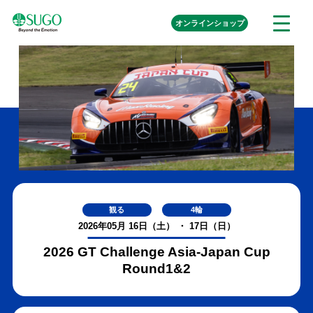
本
外
オンライン
ショップ
メ
文
部
ニ
リ
へ
ュ
ン
ク
移
ー
を
動
開
く
観る
4輪
2026年05月 16日（土） ・ 17日（日）
2026 GT Challenge Asia-Japan Cup
Round1&2