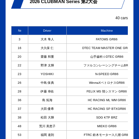
2026 CLUBMAN Series 第2大会
40 cars
№
Driver
Machine
3
大木 隼人
FATOMS GR86
16
大久保 仁
DTEC TEAM MASTER ONE GR86
20
齋藤 和重
山手歯科☆DTEC GR86
22
野津 太輝
ファルコンレーシングチームBRZ
23
YOSHIKI
N-SPEED GR86
26
中島 保典
WinmaXペトロナスGR86
28
伊藤 幸佑
FELIX MS 情シスマン GR86
36
島 拓海
HC RACING ML WM GR86
37
大田 優希
HC RACING SP BTXGR86
38
松田 大輝
SDG KTP BRZ
48
荒川 美恵子
MIEKO GR86
53
福岡 達則
FTRC 鈴木モータース八潮 GR86