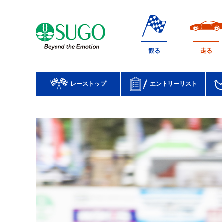
本
文
へ
移
観る
走る
動
レーストップ
エントリーリスト