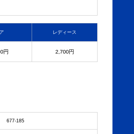
ア
レディース
00円
2,700円
677-185