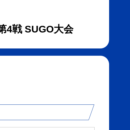
ー
ア
ト
す
す
る
る
第4戦 SUGO大会