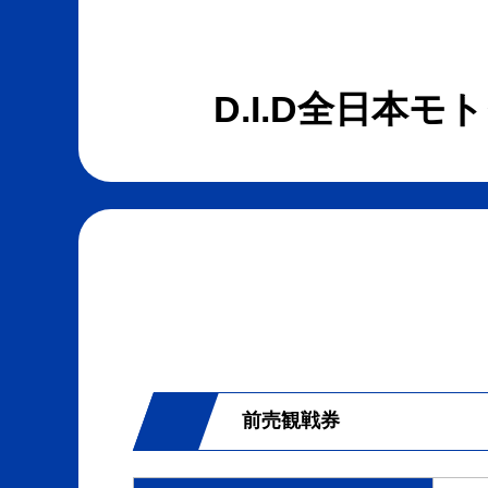
D.I.D全日本モ
前売観戦券