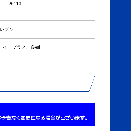
26113
レブン
プラス、Gettii