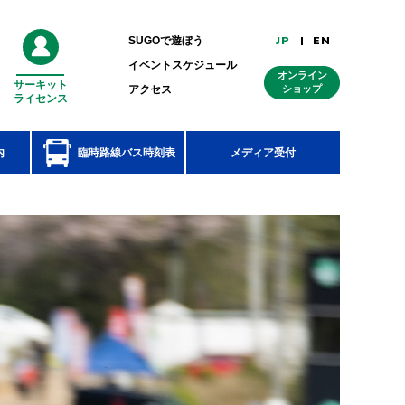
JP
EN
SUGOで遊ぼう
イベントスケジュール
オンライン
サーキット
外
アクセス
ショップ
ライセンス
部
リ
ン
ク
内
臨時路線バス時刻表
メディア受付