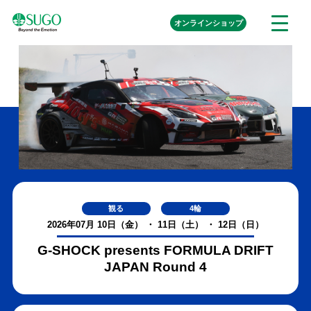
本
外
オンライン
ショップ
メ
文
部
ニ
リ
へ
ュ
ン
ク
移
ー
を
動
開
く
観る
4輪
2026年07月 10日（金） ・ 11日（土） ・ 12日（日）
G-SHOCK presents FORMULA DRIFT
JAPAN Round 4