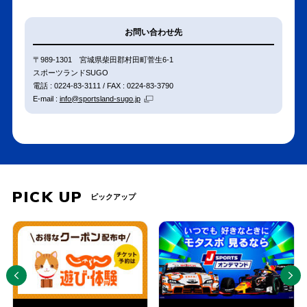
お問い合わせ先
〒989-1301 宮城県柴田郡村田町菅生6-1
スポーツランドSUGO
電話 : 0224-83-3111 / FAX : 0224-83-3790
E-mail :
info@sportsland-sugo.jp
PICK UP
ピックアップ
PREV
NEXT