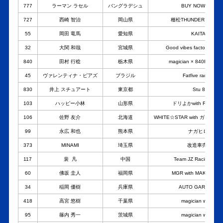
777
ラーマン ラセル
バングラデシュ
BUY NOW JAPAN
727
西崎 智治
岡山県
種松THUNDER BIRD 
55
岡田 竜馬
愛知県
KAITAKU Rac
32
大関 和哉
宮城県
Good vibes factory
840
田村 行稔
栃木県
magician × 840Racing ×
45
ヴァレンティナ・ピアズ
ブラジル
Fatfive racing x 
830
井上 スチュアート
東京都
Stu 830 Rac
103
ハッピー小林
山形県
ドリよかwith FFR × Be
106
佐野 友介
北海道
WHITE☆STAR with ガレドリ改
99
永広 和也
熊本県
ナガヒロレーシ
373
MINAMI
埼玉県
改造車売るなら
117
裴 凡
中国
Team JZ Racing with 
60
佛坂 圭人
福岡県
MGR with MAKE UP 
34
稲岡 優樹
兵庫県
AUTO GARAGE J
418
高宮 悠樹
千葉県
magician with Cry
95
篠内 秀一
茨城県
magician with Cry