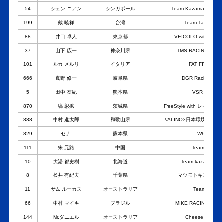
54
シェン ニアン
シンガポール
Team Kazama with po
199
戴 暁祥
台湾
Team Taiwan Elit
88
井口 卓人
東京都
VEICOLO with BRI
37
山下 広一
神奈川県
TMS RACING TEAM
101
ルカ メルリ
イタリア
FAT FIVE RA
666
真野 修一
岐阜県
DGR Racing × E
5
田中 友紀
熊本県
VSR kumamo
870
塙 彰拡
茨城県
FreeStyle with レ
888
中村 進太郎
和歌山県
VALINO×日本環境開発Raci
829
セナ
熊本県
White Rive
111
朱 元路
中国
Team JZ Rac
10
大湯 都史樹
北海道
Team kazama with
8
松井 有紀夫
千葉県
マツモトキヨシ M2evo
11
サム ルーカス
オーストラリア
Team SAMM
66
中村 マイキ
ブラジル
MIKE RACING with 
144
Mr.ダニエル
オーストラリア
Cheese burger 