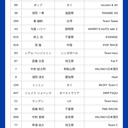
89
ポップ
タイ
nexzter & drive to d
38
深田 一希
滋賀県
TANABE SSR tea
260
秦 錫鈞
台湾
Team Taiwan Elite S
43
与座 ハリー
静岡県
HARRY'S AUTO with 日吉電業 
610
村上 佳
千葉県
EVANGELION R
919
高 璇
中国
POP RACE × FFR 
83
シアム ベンジャミン
シンガポール
Team kazama with
87
斎藤 太吾
埼玉県
Fat Five Rac
7
中村 総士郎
和歌山県
VALINO×日本環境開発Raci
9
濵田 清文
愛知県
Hash9 Raci
100
ミンミン
タイ
Mr.DIY Team ORANG
947
ジェイク ジョーンズ
オーストラリア
DRIFTSQUID IND
21
ケングシ
LA
Team kazama with
36
高橋 和己
千葉県
TMS RACING TEAM
999
中村 直樹
奈良県
VALINO×日本環境開発Raci
77
草場 佑介
埼玉県
Team Cusco R