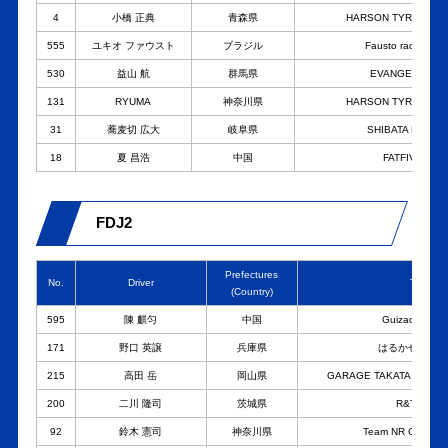
4
小橋 正典
青森県
HARSON TYRES Te
555
ユキオ ファウスト
ブラジル
Fausto racing with
530
益山 航
群馬県
EVANGELION R
131
RYUMA
神奈川県
HARSON TYRES Te
31
蕎麦切 広大
岐阜県
SHIBATA RACIN
18
夏 昌浩
中国
FATFIVE RAC
FDJ2
Prefectures
No.
Driver
Team
(Country)
595
陳 麒匀
中国
Guizao Drift 
171
野口 英譲
兵庫県
はるかぜレーシ
215
高田 岳
岡山県
GARAGE TAKATA with
200
二川 隆司
茨城県
R&T factor
92
鈴木 憲司
神奈川県
Team NR G-meister