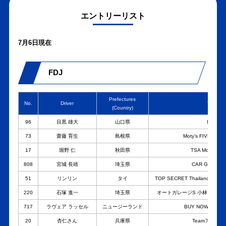
エントリーリスト
7月6日現在
FDJ
Prefectures
No.
Driver
Team
(Country)
96
目黒 雄大
山口県
ISSIN
73
齋藤 育生
島根県
Moty’s FIVEX W
17
堀野 仁
秋田県
TSA Motorspor
808
宮城 長靖
埼玉県
CAR GUY RA
51
リンリン
タイ
TOP SECRET Thailand Tea
220
石塚 進一
埼玉県
オートガレージS 小林ビルト c
717
ラヴェア ラッセル
ニュージーランド
BUY NOW JAPAN
20
杏仁さん
兵庫県
Teamアカデ