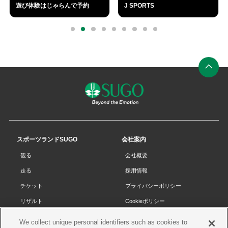
遊び体験はじゃらんで予約
J SPORTS
外
外
部
部
0
1
2
3
4
5
6
7
8
リ
リ
ン
ン
ク
ク
ペ
ー
ジ
の
先
スポーツランドSUGO
会社案内
頭
観る
会社概要
へ
走る
採用情報
チケット
プライバシーポリシー
リザルト
Cookieポリシー
コース・施設
サイトマップ
We collect unique personal identifiers such as cookies to