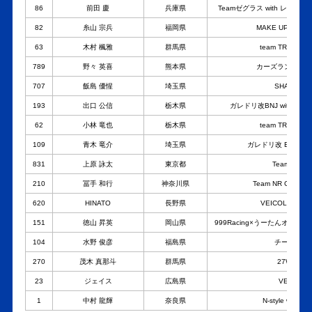
86
前田 慶
兵庫県
Teamゼグラス with レー
82
糸山 宗兵
福岡県
MAKE UP GARA
63
木村 楓雅
群馬県
team TRINITY R
789
野々 英喜
熊本県
カーズランドレー
707
飯島 優惺
埼玉県
SHAKE OF
193
出口 公信
栃木県
ガレドリ改BNJ with D
62
小林 竜也
栃木県
team TRINITY R
109
青木 竜介
埼玉県
ガレドリ改 BUY NOW
831
上原 詠太
東京都
Team PRO
210
冨手 和行
神奈川県
Team NR G-meister
620
HINATO
長野県
VEICOLO LB R
151
徳山 昇英
岡山県
999Racing×うーたんオート 
104
水野 俊彦
福島県
チームZER
270
茂木 真那斗
群馬県
27WORKS
23
ジェイス
広島県
VEICOLO
1
中村 龍輝
奈良県
N-style with V